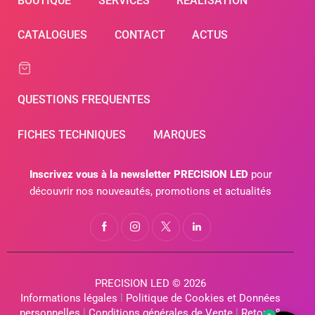
BOUTIQUE
SERVICES
RÉALISATION
CATALOGUES
CONTACT
ACTUS
QUESTIONS FREQUENTES
FICHES TECHNIQUES
MARQUES
Inscrivez vous à la newsletter PRECISION LED
pour
découvrir nos nouveautés, promotions et actualités
PRECISION LED © 2026
Informations légales
l
Politique de Cookies et Données
personnelles
l
Conditions générales de Vente
l
Retour &