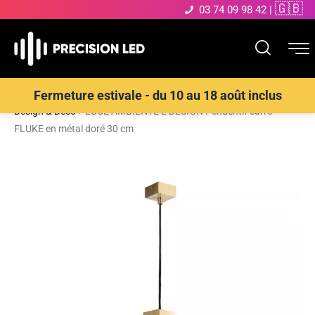
🇬🇧
03 74 09 98 42
|
Accueil
>
Boutique
>
ECLAIRAGE INTERIEUR LED
>
Suspensions
Fermeture estivale - du 10 au 18 août inclus
Design & Déco
>
LUCE AMBIENTE E DESIGN Pendentif carré
FLUKE en métal doré 30 cm