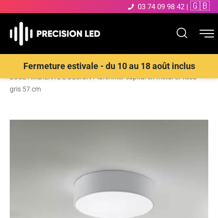
🇬🇧
03 74 09 98 42
|
Accueil
>
Boutique
>
ECLAIRAGE INTERIEUR LED
>
Plafonnier
>
Fermeture estivale - du 10 au 18 août inclus
LUCE AMBIENTE E DESIGN Plafonnier capital en métal et tissu
gris 57 cm