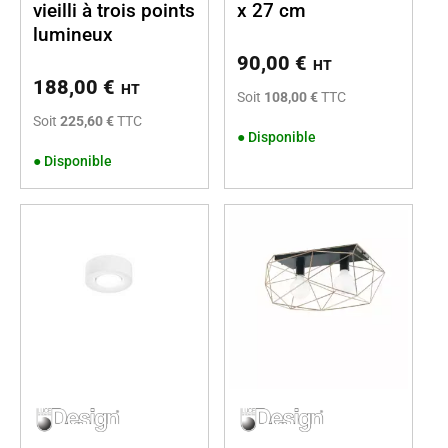
vieilli à trois points
x 27 cm
lumineux
90,00
€
HT
188,00
€
HT
Soit
108,00 €
TTC
Soit
225,60 €
TTC
●
Disponible
●
Disponible