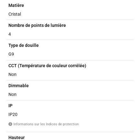
Matière
Cristal
Nombre de points de lumière
4
Type de douille
G9
CCT (Température de couleur corrélée)
Non
Dimmable
Non
IP
IP20
Informations sur les Indices de protection
i
Hauteur