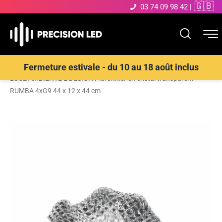
🇬🇧
03 74 09 98 42
|
Accueil
>
Boutique
>
ECLAIRAGE INTERIEUR LED
>
Plafonnier
>
Fermeture estivale - du 10 au 18 août inclus
LUCE AMBIENTE E DESIGN Plafonnier en cristal transparent
RUMBA 4xG9 44 x 12 x 44 cm