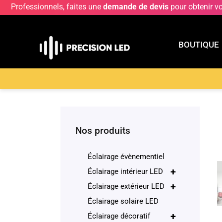
Professionnels, faites une
demande de devis
pour obtenir v
BOUTIQUE
BOUTIQU
Accueil
>
Boutique
>
ECLAIRAGE INTERIEUR LE
Nos produits
Éclairage évènementiel
+
Éclairage intérieur LED
+
Éclairage extérieur LED
Éclairage solaire LED
+
Éclairage décoratif