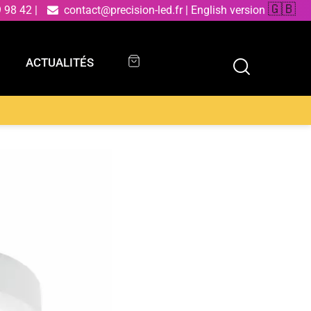
🇬🇧
9 98 42
|
contact@precision-led.fr
|
English version
ACTUALITÉS
ACTUALITÉS
en plâtre blanc à peindre 30 cm