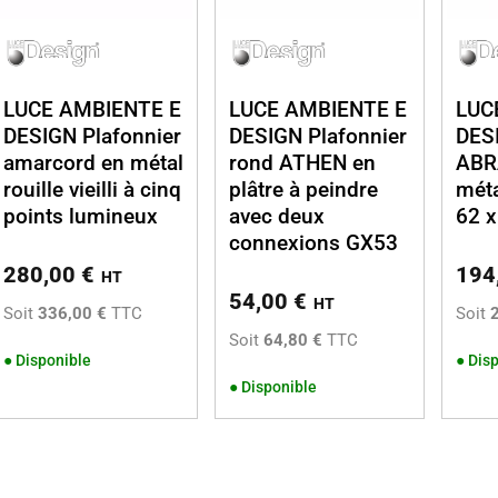
LUCE AMBIENTE E
LUCE AMBIENTE E
LUC
DESIGN Plafonnier
DESIGN Plafonnier
DESI
amarcord en métal
rond ATHEN en
ABR
rouille vieilli à cinq
plâtre à peindre
méta
points lumineux
avec deux
62 
connexions GX53
280,00
€
194
HT
54,00
€
HT
Soit
336,00 €
TTC
Soit
Soit
64,80 €
TTC
●
Disponible
●
Disp
●
Disponible