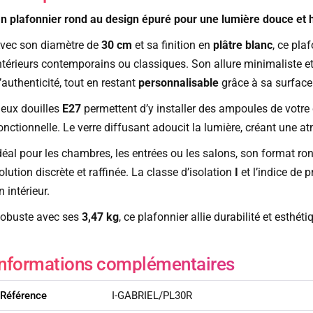
n plafonnier rond au design épuré pour une lumière douce et
vec son diamètre de
30 cm
et sa finition en
plâtre blanc
, ce pla
ntérieurs contemporains ou classiques. Son allure minimaliste e
’authenticité, tout en restant
personnalisable
grâce à sa surface 
eux douilles
E27
permettent d’y installer des ampoules de votr
onctionnelle. Le verre diffusant adoucit la lumière, créant une 
déal pour les chambres, les entrées ou les salons, son format ro
olution discrète et raffinée. La classe d’isolation
I
et l’indice de 
n intérieur.
obuste avec ses
3,47 kg
, ce plafonnier allie durabilité et esthé
Informations complémentaires
Référence
I-GABRIEL/PL30R