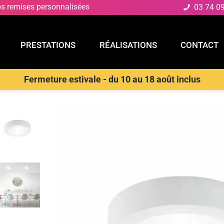
os remises personnalisées
03 74 0
PRESTATIONS
RÉALISATIONS
CONTACT
Fermeture estivale - du 10 au 18 août inclus
E
PRESTATIONS
RÉALISATIONS
CONTACT
D
>
Plafonnier
>
LUCE AMBIENTE E DESIGN Plafonnier GABRIEL rond 