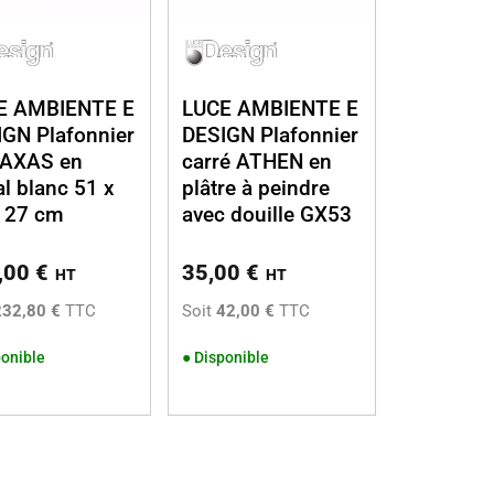
E AMBIENTE E
LUCE AMBIENTE E
GN Plafonnier
DESIGN Plafonnier
AXAS en
carré ATHEN en
l blanc 51 x
plâtre à peindre
x 27 cm
avec douille GX53
,00
€
35,00
€
HT
HT
232,80 €
TTC
Soit
42,00 €
TTC
onible
●
Disponible