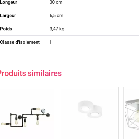
Longeur
30 cm
Largeur
6,5 cm
Poids
3,47 kg
Classe d'isolement
I
roduits similaires