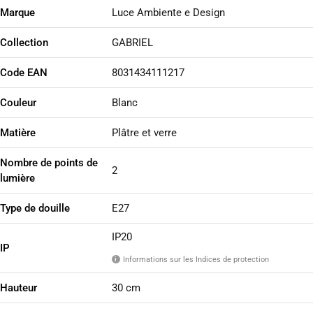
Marque
Luce Ambiente e Design
Collection
GABRIEL
Code EAN
8031434111217
Couleur
Blanc
Matière
Plâtre et verre
Nombre de points de
2
lumière
Type de douille
E27
IP20
IP
Informations sur les Indices de protection
i
Hauteur
30 cm