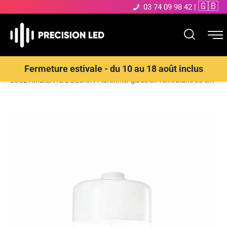
🇬🇧
03 74 09 98 42
|
Accueil
>
Boutique
>
ECLAIRAGE INTERIEUR LED
>
Plafonnier
>
Fermeture estivale - du 10 au 18 août inclus
LUCE AMBIENTE E DESIGN Plafonnier gibus en verre blanc 30 cm