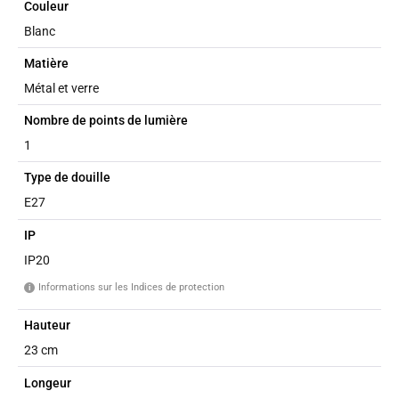
Couleur
Blanc
Matière
Métal et verre
Nombre de points de lumière
1
Type de douille
E27
IP
IP20
Informations sur les Indices de protection
i
Hauteur
23 cm
Longeur