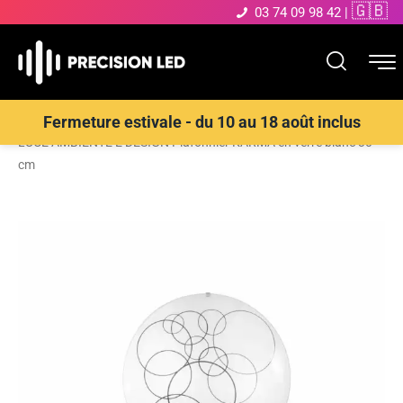
🇬🇧
03 74 09 98 42
|
Accueil
>
Boutique
>
ECLAIRAGE INTERIEUR LED
>
Plafonnier
>
Fermeture estivale - du 10 au 18 août inclus
LUCE AMBIENTE E DESIGN Plafonnier KARMA en verre blanc 30
cm