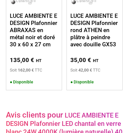
LUCE AMBIENTE E
LUCE AMBIENTE E
DESIGN Plafonnier
DESIGN Plafonnier
ABRAXAS en
rond ATHEN en
métal noir et doré
plâtre à peindre
30 x 60 x 27 cm
avec douille GX53
135,00
€
35,00
€
HT
HT
Soit
162,00 €
TTC
Soit
42,00 €
TTC
●
Disponible
●
Disponible
Avis clients pour
LUCE AMBIENTE E
DESIGN Plafonnier LED chantal en verre
blanc 24W 4000K (lumière naturelle) 40