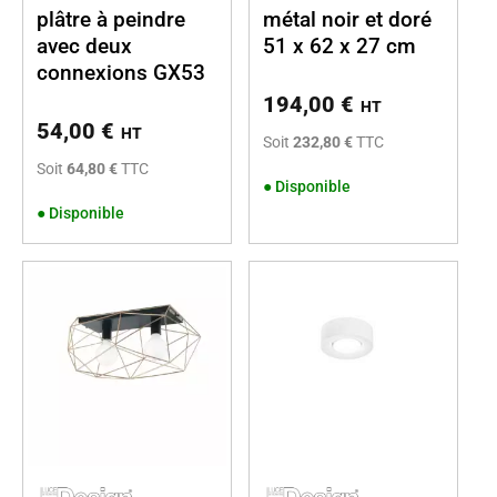
plâtre à peindre
métal noir et doré
avec deux
51 x 62 x 27 cm
connexions GX53
194,00
€
HT
54,00
€
HT
Soit
232,80 €
TTC
Soit
64,80 €
TTC
●
Disponible
●
Disponible