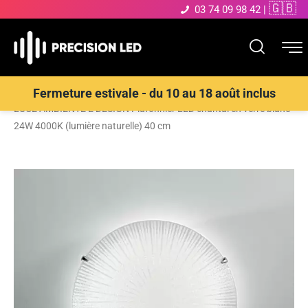
🇬🇧
03 74 09 98 42
|
Accueil
>
Boutique
>
ECLAIRAGE INTERIEUR LED
>
Plafonnier
>
Fermeture estivale - du 10 au 18 août inclus
LUCE AMBIENTE E DESIGN Plafonnier LED chantal en verre blanc
24W 4000K (lumière naturelle) 40 cm