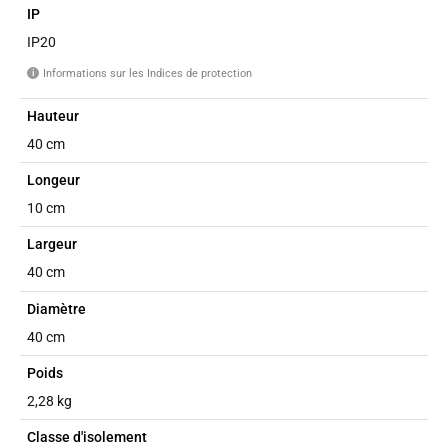
IP
IP20
Informations sur les Indices de protection
i
Hauteur
40 cm
Longeur
10 cm
Largeur
40 cm
Diamètre
40 cm
Poids
2,28 kg
Classe d'isolement