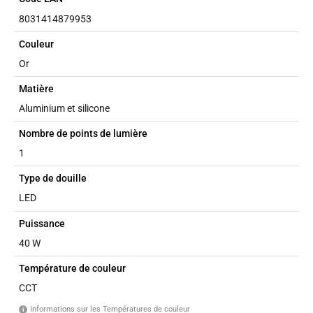
8031414879953
Couleur
Or
Matière
Aluminium et silicone
Nombre de points de lumière
1
Type de douille
LED
Puissance
40 W
Température de couleur
CCT
Informations sur les Températures de couleur
i