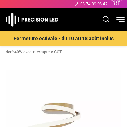
🇬🇧
03 74 09 98 42
|
Accueil
>
Boutique
>
ECLAIRAGE INTERIEUR LED
>
Plafonnier
>
Fermeture estivale - du 10 au 18 août inclus
LUCE AMBIENTE E DESIGN Plafonnier LED coaster en aluminium
doré 40W avec interrupteur CCT