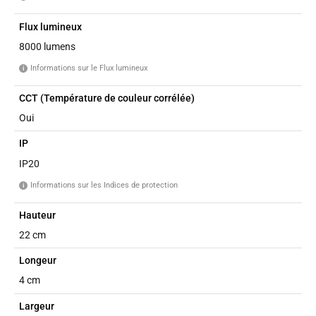
Flux lumineux
8000 lumens
Informations sur le Flux lumineux
i
CCT (Température de couleur corrélée)
Oui
IP
IP20
Informations sur les Indices de protection
i
Hauteur
22 cm
Longeur
4 cm
Largeur