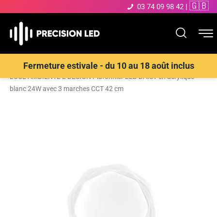
🇬🇧
03 74 09 98 42
|
Accueil
>
Boutique
>
ECLAIRAGE INTERIEUR LED
>
Plafonnier
>
Fermeture estivale - du 10 au 18 août inclus
LUCE AMBIENTE E DESIGN Plafonnier LED DAISY en acrylique
blanc 24W avec 3 marches CCT 42 cm