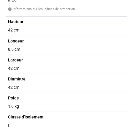
Informations sur les Indices de protection
i
Hauteur
42 cm
Longeur
8,5 cm
Largeur
42 cm
Diamètre
42 cm
Poids
1,6 kg
Classe d'isolement
I