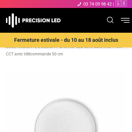
🇬🇧
03 74 09 98 42
|
Accueil
>
Boutique
>
ECLAIRAGE INTERIEUR LED
>
Plafonnier
>
Fermeture estivale - du 10 au 18 août inclus
LUCE AMBIENTE E DESIGN Plafonnier LED dimmable WISH 15W
CCT avec télécommande 50 cm