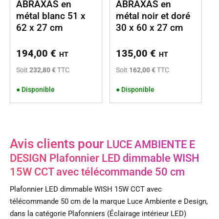
ABRAXAS en
ABRAXAS en
métal blanc 51 x
métal noir et doré
62 x 27 cm
30 x 60 x 27 cm
194,00
€
135,00
€
HT
HT
Soit
232,80 €
TTC
Soit
162,00 €
TTC
●
Disponible
●
Disponible
Avis clients pour
LUCE AMBIENTE E
DESIGN Plafonnier LED dimmable WISH
15W CCT avec télécommande 50 cm
Plafonnier LED dimmable WISH 15W CCT avec
télécommande 50 cm de la marque Luce Ambiente e Design,
dans la catégorie Plafonniers (Éclairage intérieur LED)