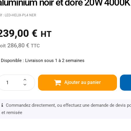
aluminium noir et doré 20W 4000K (
éf : LED-HELIX-PL4 NER
239,00
€
HT
286,80 €
oit
TTC
Disponible : Livraison sous 1 à 2 semaines
Ajouter au panier
Commandez directement, ou effectuez une demande de devis pou
et remisée