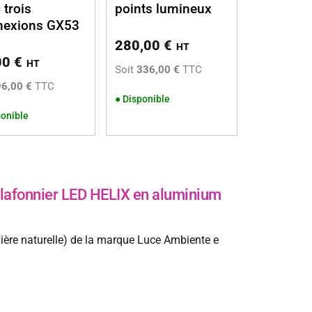
 trois
points lumineux
nexions GX53
280,00
€
HT
00
€
HT
Soit
336,00 €
TTC
96,00 €
TTC
●
Disponible
onible
afonnier LED HELIX en aluminium
ère naturelle) de la marque Luce Ambiente e