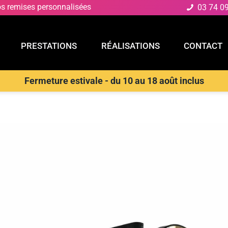
os remises personnalisées
03 74 0
PRESTATIONS
RÉALISATIONS
CONTACT
Fermeture estivale - du 10 au 18 août inclus
E
PRESTATIONS
RÉALISATIONS
CONTACT
D
>
Plafonnier
>
LUCE AMBIENTE E DESIGN Plafonnier LED HELIX en