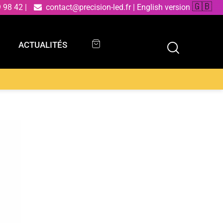
🇬🇧
9 98 42
|
contact@precision-led.fr
|
English version
ACTUALITÉS
ACTUALITÉS
 aluminium noir et doré 20W 4000K (lumière