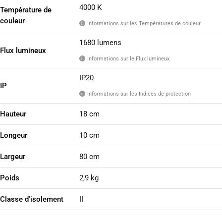
4000 K
Température de
couleur
Informations sur les Températures de couleur
i
1680 lumens
Flux lumineux
Informations sur le Flux lumineux
i
IP20
IP
Informations sur les Indices de protection
i
Hauteur
18 cm
Longeur
10 cm
Largeur
80 cm
Poids
2,9 kg
Classe d'isolement
II