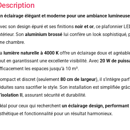
Description
n éclairage élégant et moderne pour une ambiance lumineuse
vec son design épuré et ses finitions
noir et or
, ce plafonnier L
ntérieur. Son
aluminium brossé
lui confère un look sophistiqué, 
ne chambre.
La
lumière naturelle à 4000 K
offre un éclairage doux et agréabl
out en garantissant une excellente visibilité. Avec
20 W de puiss
fficacement les espaces jusqu’à 10 m².
ompact et discret (seulement
80 cm de largeur
), il s’intègre p
éduites sans sacrifier le style. Son installation est simplifiée grâ
’isolation II
, assurant sécurité et durabilité.
déal pour ceux qui recherchent
un éclairage design, performant e
sthétique et fonctionnalité pour un résultat harmonieux.