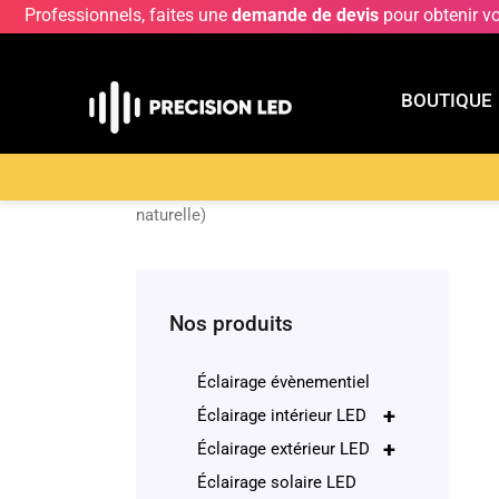
Professionnels, faites une
demande de devis
pour obtenir v
BOUTIQUE
BOUTIQU
Accueil
>
Boutique
>
ECLAIRAGE INTERIEUR LE
naturelle)
Nos produits
Éclairage évènementiel
+
Éclairage intérieur LED
+
Éclairage extérieur LED
Éclairage solaire LED