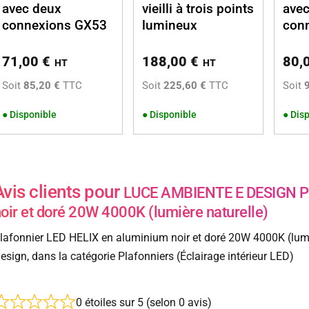
avec deux
vieilli à trois points
avec
connexions GX53
lumineux
con
71,00
€
188,00
€
80,
HT
HT
Soit
85,20 €
TTC
Soit
225,60 €
TTC
Soit
●
Disponible
●
Disponible
●
Disp
Avis clients pour
LUCE AMBIENTE E DESIGN Pl
oir et doré 20W 4000K (lumière naturelle)
lafonnier LED HELIX en aluminium noir et doré 20W 4000K (lumi
esign, dans la catégorie Plafonniers (Éclairage intérieur LED)
0 étoiles sur 5 (selon 0 avis)