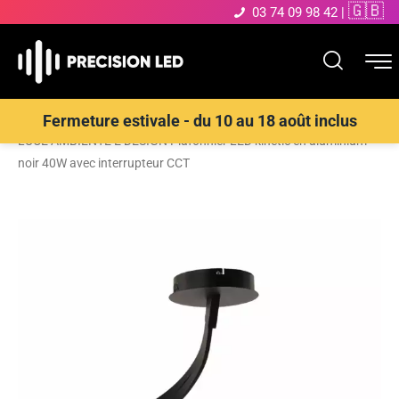
🇬🇧
03 74 09 98 42
|
Accueil
>
Boutique
>
ECLAIRAGE INTERIEUR LED
>
Plafonnier
>
Fermeture estivale - du 10 au 18 août inclus
LUCE AMBIENTE E DESIGN Plafonnier LED kinetic en aluminium
noir 40W avec interrupteur CCT