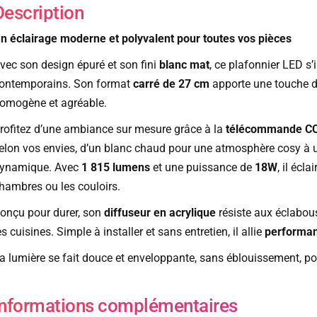
Description
n éclairage moderne et polyvalent pour toutes vos pièces
vec son design épuré et son fini
blanc mat
, ce plafonnier LED s’
ontemporains. Son format
carré de 27 cm
apporte une touche di
omogène et agréable.
rofitez d’une ambiance sur mesure grâce à la
télécommande C
elon vos envies, d’un blanc chaud pour une atmosphère cosy à u
ynamique. Avec
1 815 lumens
et une puissance de
18W
, il écl
hambres ou les couloirs.
onçu pour durer, son
diffuseur en acrylique
résiste aux éclabou
es cuisines. Simple à installer et sans entretien, il allie
performan
a lumière se fait douce et enveloppante, sans éblouissement, pou
Informations complémentaires