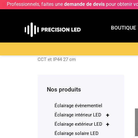
Professionnels, faites une
demande de devis
pour obtenir v
BOUTIQUE
BOUTIQU
Accueil
>
Boutique
>
ECLAIRAGE INTERIEUR LE
CCT et IP44 27 cm
Nos produits
Éclairage évènementiel
+
Éclairage intérieur LED
+
Éclairage extérieur LED
Éclairage solaire LED