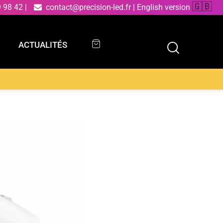
🇬🇧
9 98 42
|
contact@precision-led.fr
|
English version
ACTUALITÉS
ACTUALITÉS
ED MOON carré blanc 18W avec télécommande