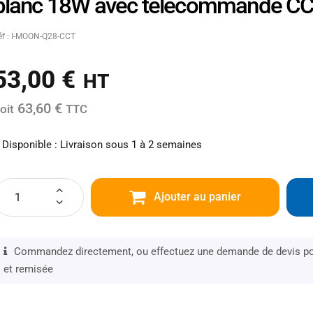
blanc 18W avec télécommande CCT
éf : I-MOON-Q28-CCT
53,00
€
HT
63,60 €
oit
TTC
Disponible : Livraison sous 1 à 2 semaines
Ajouter au panier
Commandez directement, ou effectuez une demande de devis pou
et remisée