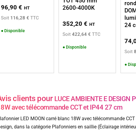
TOT 450 mm
ron
96,90
€
2600-4000K
HT
DOM
lumi
Soit
116,28 €
TTC
352,20
€
24 
HT
●
Disponible
Soit
422,64 €
TTC
74,
●
Disponible
Soit
●
Disp
Avis clients pour
LUCE AMBIENTE E DESIGN Pl
18W avec télécommande CCT et IP44 27 cm
lafonnier LED MOON carré blanc 18W avec télécommande CCT e
esign, dans la catégorie Plafonniers en saillie (Éclairage intérie