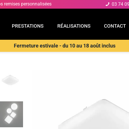
os remises personnalisées
03 74 0
PRESTATIONS
RÉALISATIONS
CONTACT
Fermeture estivale - du 10 au 18 août inclus
E
PRESTATIONS
RÉALISATIONS
CONTACT
D
>
Plafonniers en saillie
>
LUCE AMBIENTE E DESIGN Plafonnier L