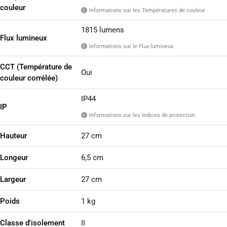
couleur
Informations sur les Températures de couleur
i
1815 lumens
Flux lumineux
Informations sur le Flux lumineux
i
CCT (Température de
Oui
couleur corrélée)
IP44
IP
Informations sur les Indices de protection
i
Hauteur
27 cm
Longeur
6,5 cm
Largeur
27 cm
Poids
1 kg
Classe d'isolement
II