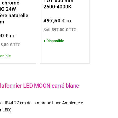
TOT 650 mm
d chromé
2600-4000K
O 24W
ère naturelle
497,50
€
cm
HT
Soit
597,00 €
TTC
00
€
HT
●
Disponible
88,80 €
TTC
onible
afonnier LED MOON carré blanc
t IP44 27 cm de la marque Luce Ambiente e
ur LED)