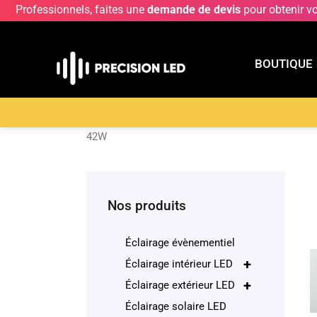
Professionnels, faites une
demande de devis
pour obtenir v
BOUTIQUE
BOUTIQU
Accueil
>
Boutique
>
ECLAIRAGE INTERIEUR LE
42W
Nos produits
Éclairage évènementiel
+
Éclairage intérieur LED
+
Éclairage extérieur LED
Éclairage solaire LED