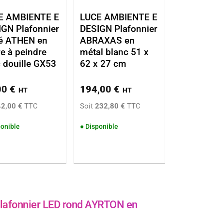
E AMBIENTE E
LUCE AMBIENTE E
GN Plafonnier
DESIGN Plafonnier
ré ATHEN en
ABRAXAS en
re à peindre
métal blanc 51 x
 douille GX53
62 x 27 cm
00
€
194,00
€
HT
HT
42,00 €
TTC
Soit
232,80 €
TTC
onible
●
Disponible
afonnier LED rond AYRTON en