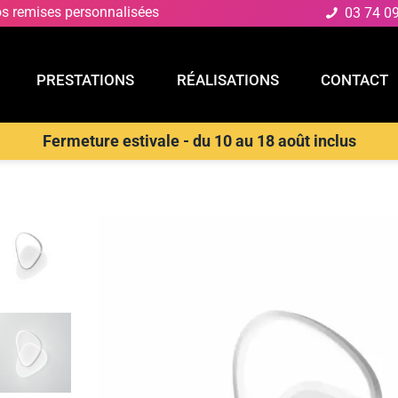
os remises personnalisées
03 74 0
PRESTATIONS
RÉALISATIONS
CONTACT
Fermeture estivale - du 10 au 18 août inclus
E
PRESTATIONS
RÉALISATIONS
CONTACT
D
>
Plafonnier
>
LUCE AMBIENTE E DESIGN Plafonnier LED rond AYR