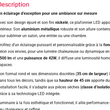
Description
n éclairage d’exception pour une ambiance sur mesure
vec son design épuré et son fini
nickelé
, ce plafonnier LED app
ntérieur. Son
aluminium métallique
robuste et son allure contemp
our sublimer un salon, une entrée ou une chambre.
rofitez d’un éclairage puissant et personnalisable grâce à la
fon
elon vos envies, pour une lumière chaleureuse ou dynamique en
500 lm
et une
puissance de 42W
, il diffuse une luminosité hom
spaces.
on format rond et ses dimensions discrètes (
35 cm de largeur
)
ans tous les décors, tandis que sa
hauteur de 45 cm
apporte du
nstallation facile, il s’adapte aux pièces sèches (
classe d’isolatio
râce à sa technologie LED intégrée.
uminaire à la fois esthétique et fonctionnel, il allie performanc
ieu chaleureux et raffiné.