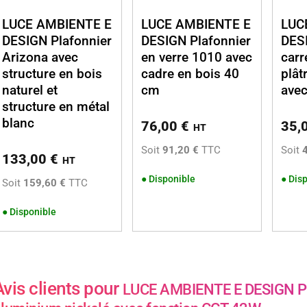
LUCE AMBIENTE E
LUCE AMBIENTE E
LUC
DESIGN Plafonnier
DESIGN Plafonnier
DESI
Arizona avec
en verre 1010 avec
car
structure en bois
cadre en bois 40
plât
naturel et
cm
avec
structure en métal
blanc
76,00
€
35,
HT
Soit
91,20 €
TTC
Soit
133,00
€
HT
●
Disponible
●
Disp
Soit
159,60 €
TTC
●
Disponible
Avis clients pour
LUCE AMBIENTE E DESIGN Pl