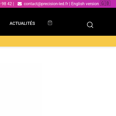
🇬🇧
9 98 42
|
contact@precision-led.fr
|
English version
ACTUALITÉS
ACTUALITÉS
TON en aluminium nickelé avec fonction CCT