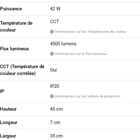
Puissance
42 W
CCT
Température de
couleur
Informations sur les Températures de couleur
i
4500 lumens
Flux lumineux
Informations sur le Flux lumineux
i
CCT (Température de
Oui
couleur corrélée)
IP20
IP
Informations sur les Indices de protection
i
Hauteur
45 cm
Longeur
7 cm
Largeur
35 cm