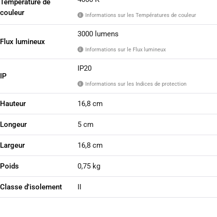
Température de
couleur
Informations sur les Températures de couleur
i
3000 lumens
Flux lumineux
Informations sur le Flux lumineux
i
IP20
IP
Informations sur les Indices de protection
i
Hauteur
16,8 cm
Longeur
5 cm
Largeur
16,8 cm
Poids
0,75 kg
Classe d'isolement
II