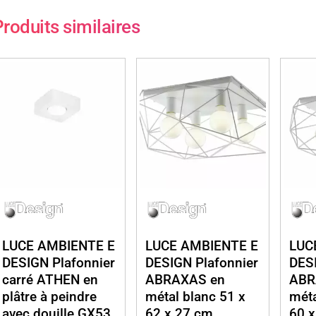
roduits similaires
LUCE AMBIENTE E
LUCE AMBIENTE E
LUC
DESIGN Plafonnier
DESIGN Plafonnier
DESI
carré ATHEN en
ABRAXAS en
ABR
plâtre à peindre
métal blanc 51 x
méta
avec douille GX53
62 x 27 cm
60 