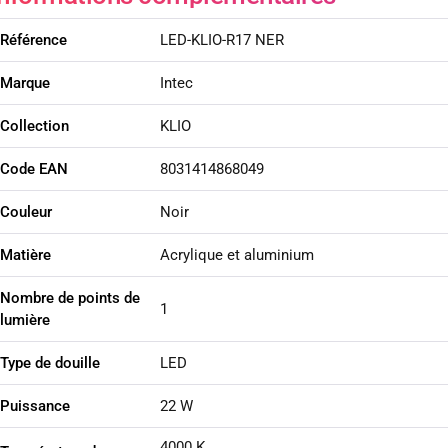
Référence
LED-KLIO-R17 NER
Marque
Intec
Collection
KLIO
Code EAN
8031414868049
Couleur
Noir
Matière
Acrylique et aluminium
Nombre de points de
1
lumière
Type de douille
LED
Puissance
22 W
4000 K