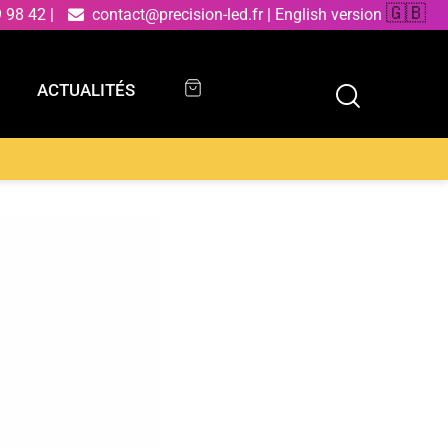
🇬🇧
9 98 42
|
contact@precision-led.fr
|
English version
ACTUALITÉS
ACTUALITÉS
mière naturelle) 17 cm