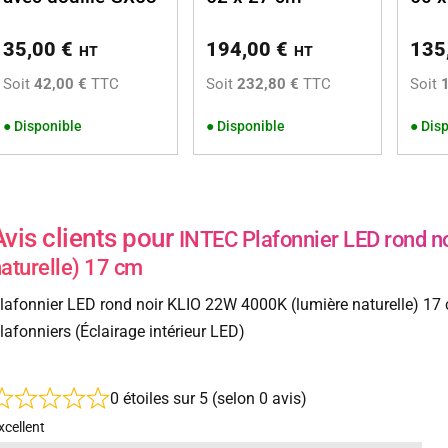
35,00
€
194,00
€
135
HT
HT
Soit
42,00 €
TTC
Soit
232,80 €
TTC
Soit
●
Disponible
●
Disponible
●
Disp
Avis clients pour
INTEC Plafonnier LED rond n
aturelle) 17 cm
lafonnier LED rond noir KLIO 22W 4000K (lumière naturelle) 17 
lafonniers (Éclairage intérieur LED)
0 étoiles sur 5 (selon 0 avis)
xcellent