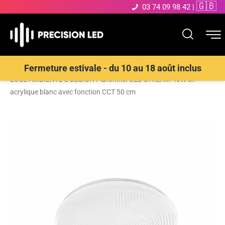
🇬🇧
03 74 09 98 42
|
Accueil
>
Boutique
>
ECLAIRAGE INTERIEUR LED
>
Plafonnier
>
Fermeture estivale - du 10 au 18 août inclus
LUCE AMBIENTE E DESIGN Plafonnier LED STREAM 40W en
acrylique blanc avec fonction CCT 50 cm