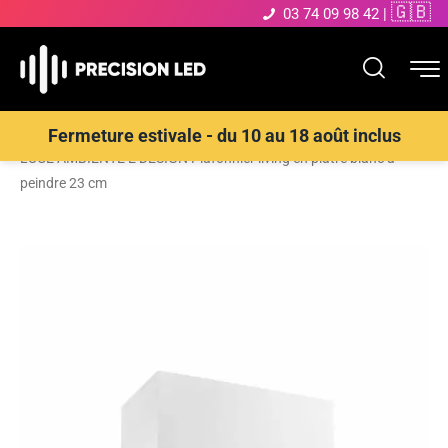
🇬🇧
03 74 09 98 42
|
Accueil
>
Boutique
>
ECLAIRAGE INTERIEUR LED
>
Plafonnier
>
Fermeture estivale - du 10 au 18 août inclus
LUCE AMBIENTE E DESIGN Plafonnier living en plâtre blanc à
peindre 23 cm