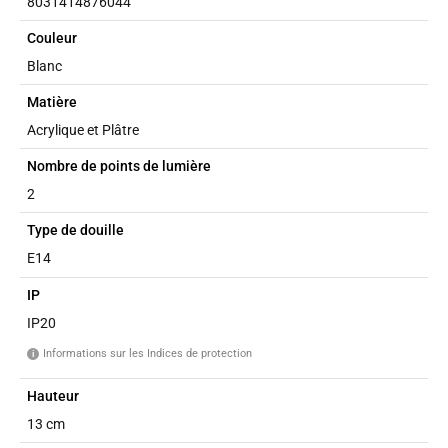
8031414876044
Couleur
Blanc
Matière
Acrylique et Plâtre
Nombre de points de lumière
2
Type de douille
E14
IP
IP20
Informations sur les Indices de protection
i
Hauteur
13 cm