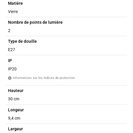
Matière
Verre
Nombre de points de lumière
2
Type de douille
E27
IP
IP20
Informations sur les Indices de protection
i
Hauteur
30 cm
Longeur
9,4 cm
Largeur