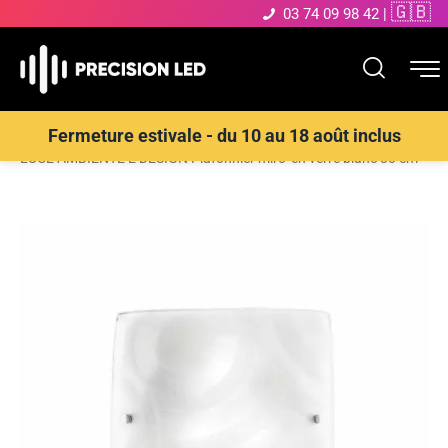
🇬🇧
03 74 09 98 42
|
Accueil
>
Boutique
>
ECLAIRAGE INTERIEUR LED
>
Plafonnier
>
Fermeture estivale - du 10 au 18 août inclus
LUCE AMBIENTE E DESIGN Plafonnier miro’ en verre blanc 30 cm