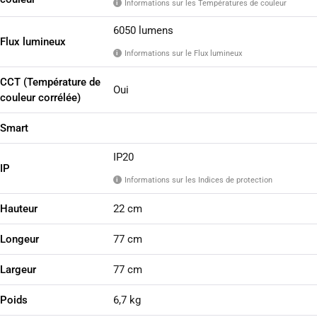
Informations sur les Températures de couleur
i
6050 lumens
Flux lumineux
Informations sur le Flux lumineux
i
CCT (Température de
Oui
couleur corrélée)
Smart
IP20
IP
Informations sur les Indices de protection
i
Hauteur
22 cm
Longeur
77 cm
Largeur
77 cm
Poids
6,7 kg