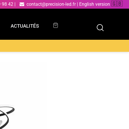
🇬🇧
9 98 42
|
contact@precision-led.fr
|
English version
ACTUALITÉS
ACTUALITÉS
W CCT 5500 lm 78 cm