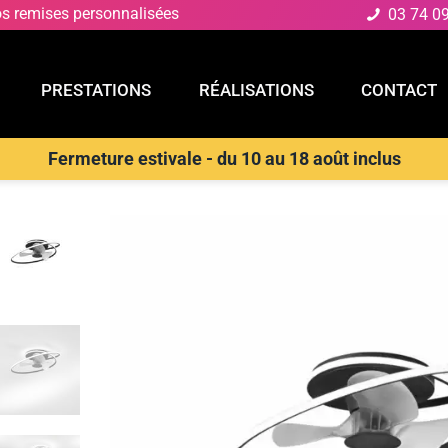
os remises personnalisées
03 74 0
PRESTATIONS
RÉALISATIONS
CONTACT
Fermeture estivale - du 10 au 18 août inclus
E
PRESTATIONS
RÉALISATIONS
CONTACT
D
>
Plafonnier
>
INTEC Plafonnier noir STORM avec ventilateur 55