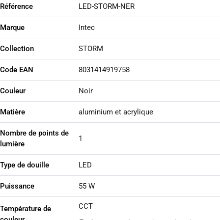
Référence
LED-STORM-NER
Marque
Intec
Collection
STORM
Code EAN
8031414919758
Couleur
Noir
Matière
aluminium et acrylique
Nombre de points de
1
lumière
Type de douille
LED
Puissance
55 W
CCT
Température de
couleur