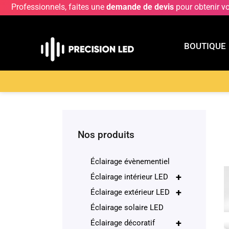
Professionnels, faites une
demande de devis
pour obtenir v
BOUTIQUE
BOUTIQU
Accueil
>
Boutique
>
ECLAIRAGE INTERIEUR LE
Nos produits
Éclairage évènementiel
+
Éclairage intérieur LED
+
Éclairage extérieur LED
Éclairage solaire LED
+
Éclairage décoratif