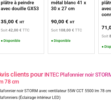
plâtre à peindre
métal blanc 41 x
plât
avec douille GX53
30 x 27 cm
avec
con
35,00
€
90,00
€
HT
HT
71,
Soit
42,00 €
TTC
Soit
108,00 €
TTC
Soit
●
Disponible
●
Disponible
●
Disp
Avis clients pour
INTEC Plafonnier noir STOR
lm 78 cm
lafonnier noir STORM avec ventilateur 55W CCT 5500 lm 78 cm d
lafonniers (Éclairage intérieur LED)