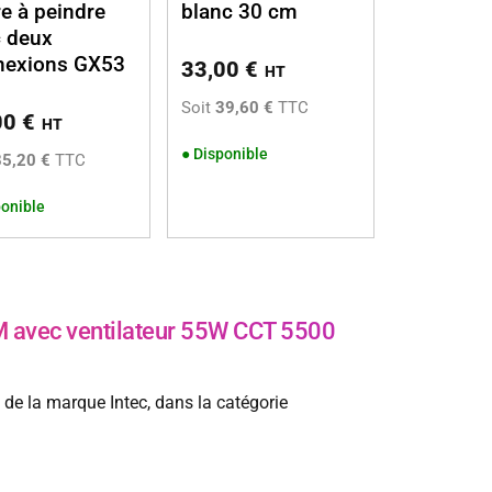
re à peindre
blanc 30 cm
 deux
nexions GX53
33,00
€
HT
Soit
39,60 €
TTC
00
€
HT
●
Disponible
85,20 €
TTC
onible
M avec ventilateur 55W CCT 5500
e la marque Intec, dans la catégorie