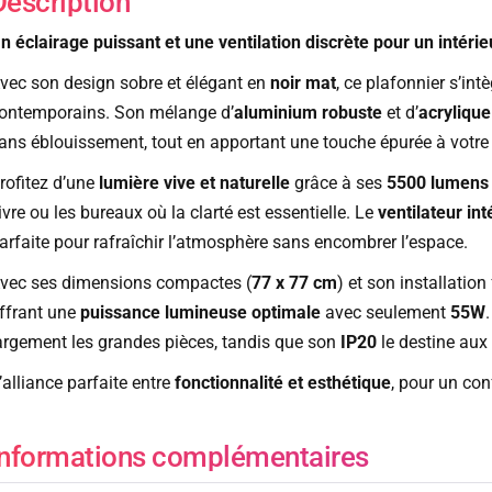
Description
n éclairage puissant et une ventilation discrète pour un intér
vec son design sobre et élégant en
noir mat
, ce plafonnier s’in
ontemporains. Son mélange d’
aluminium robuste
et d’
acrylique
ans éblouissement, tout en apportant une touche épurée à votre
rofitez d’une
lumière vive et naturelle
grâce à ses
5500 lumens
ivre ou les bureaux où la clarté est essentielle. Le
ventilateur int
arfaite pour rafraîchir l’atmosphère sans encombrer l’espace.
vec ses dimensions compactes (
77 x 77 cm
) et son installation 
ffrant une
puissance lumineuse optimale
avec seulement
55W
argement les grandes pièces, tandis que son
IP20
le destine aux 
’alliance parfaite entre
fonctionnalité et esthétique
, pour un co
Informations complémentaires