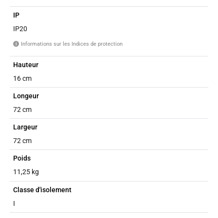
IP
IP20
Informations sur les Indices de protection
i
Hauteur
16 cm
Longeur
72 cm
Largeur
72 cm
Poids
11,25 kg
Classe d'isolement
I