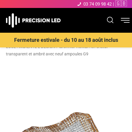
🇬🇧
03 74 09 98 42
|
Accueil
>
Boutique
>
ECLAIRAGE INTERIEUR LED
>
Plafonnier
>
Fermeture estivale - du 10 au 18 août inclus
LUCE AMBIENTE E DESIGN Plafonnier RUMBA en cristal
transparent et ambré avec neuf ampoules G9