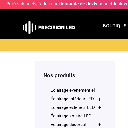
Professionnels, faites une
demande de devis
pour obtenir v
BOUTIQUE
BOUTIQU
Accueil
>
Boutique
>
ECLAIRAGE INTERIEUR LE
Nos produits
Éclairage évènementiel
+
Éclairage intérieur LED
+
Éclairage extérieur LED
Éclairage solaire LED
+
Éclairage décoratif