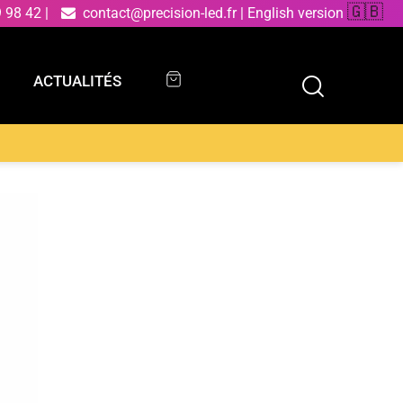
🇬🇧
9 98 42
|
contact@precision-led.fr
|
English version
ACTUALITÉS
ACTUALITÉS
omé avec cristaux