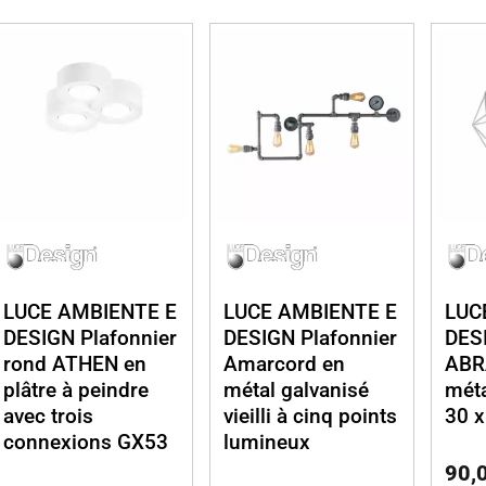
LUCE AMBIENTE E
LUCE AMBIENTE E
LUC
DESIGN Plafonnier
DESIGN Plafonnier
DESI
rond ATHEN en
Amarcord en
ABR
plâtre à peindre
métal galvanisé
méta
avec trois
vieilli à cinq points
30 
connexions GX53
lumineux
90,