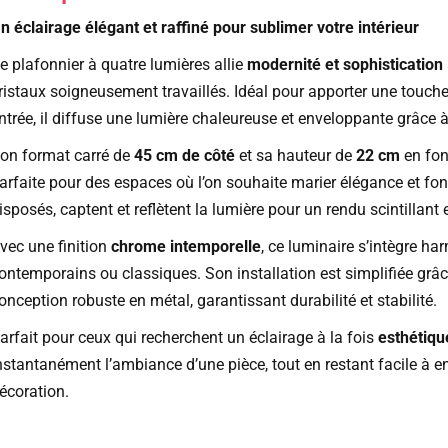
n éclairage élégant et raffiné pour sublimer votre intérieur
e plafonnier à quatre lumières allie
modernité et sophistication
ristaux soigneusement travaillés. Idéal pour apporter une touch
ntrée, il diffuse une lumière chaleureuse et enveloppante grâce à
on format carré de
45 cm de côté
et sa hauteur de
22 cm
en fon
arfaite pour des espaces où l’on souhaite marier élégance et fo
isposés, captent et reflètent la lumière pour un rendu scintillan
vec une finition
chrome intemporelle
, ce luminaire s’intègre h
ontemporains ou classiques. Son installation est simplifiée grâc
onception robuste en métal, garantissant durabilité et stabilité.
arfait pour ceux qui recherchent un éclairage à la fois
esthétiqu
nstantanément l’ambiance d’une pièce, tout en restant facile à en
écoration.