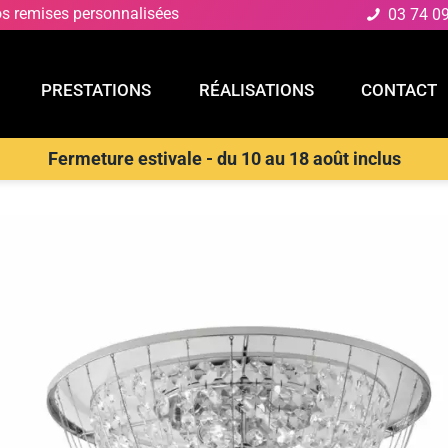
os remises personnalisées
03 74 0
PRESTATIONS
RÉALISATIONS
CONTACT
Fermeture estivale - du 10 au 18 août inclus
E
PRESTATIONS
RÉALISATIONS
CONTACT
D
>
Plafonnier
>
Plafonnier VIENNA à quatre lumières en métal chr