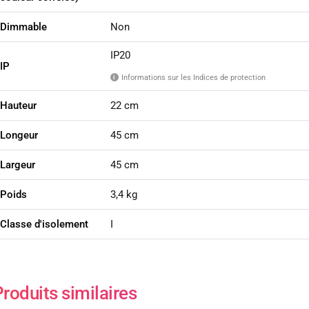
Dimmable
Non
IP20
IP
Informations sur les Indices de protection
i
Hauteur
22 cm
Longeur
45 cm
Largeur
45 cm
Poids
3,4 kg
Classe d'isolement
I
roduits similaires