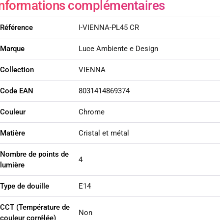
Informations complémentaires
Référence
I-VIENNA-PL45 CR
Marque
Luce Ambiente e Design
Collection
VIENNA
Code EAN
8031414869374
Couleur
Chrome
Matière
Cristal et métal
Nombre de points de
4
lumière
Type de douille
E14
CCT (Température de
Non
couleur corrélée)