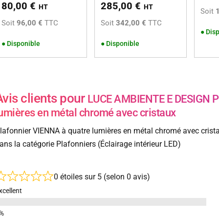
80,00
€
285,00
€
HT
HT
Soit
Soit
96,00 €
TTC
Soit
342,00 €
TTC
●
Disp
●
Disponible
●
Disponible
Avis clients pour
LUCE AMBIENTE E DESIGN Pl
umières en métal chromé avec cristaux
lafonnier VIENNA à quatre lumières en métal chromé avec crist
ans la catégorie Plafonniers (Éclairage intérieur LED)
0 étoiles sur 5 (selon 0 avis)
xcellent