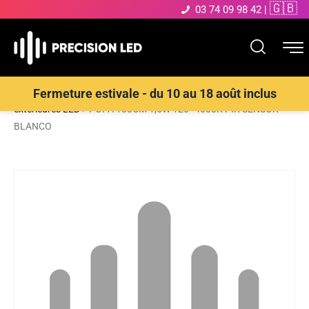
🇬🇧
03 74 09 98 42
|
Accueil
>
Boutique
>
ECLAIRAGE EXTERIEUR LED
>
Bornes
Fermeture estivale - du 10 au 18 août inclus
extérieures LED
>
POPA 100CM 1,6W 120° 4000K PIR SENSOR
BLANCO