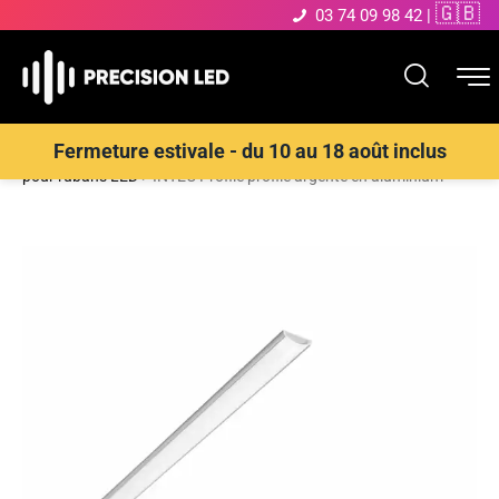
🇬🇧
03 74 09 98 42
|
Accueil
>
Boutique
>
Ruban LED et Bande LED
>
Profilé aluminium
Fermeture estivale - du 10 au 18 août inclus
pour rubans LED
>
INTEC Profilé profile argenté en aluminium