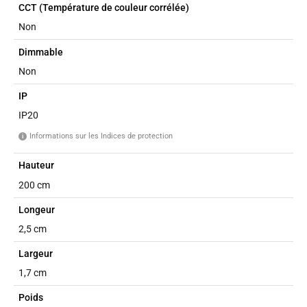
CCT (Température de couleur corrélée)
Non
Dimmable
Non
IP
IP20
Informations sur les Indices de protection
i
Hauteur
200 cm
Longeur
2,5 cm
Largeur
1,7 cm
Poids