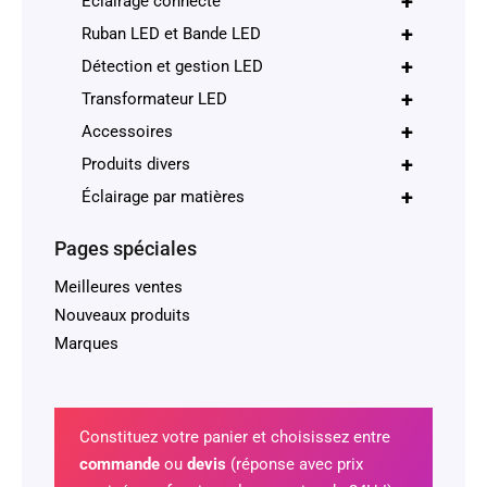
+
Éclairage connecté
+
Ruban LED et Bande LED
+
Détection et gestion LED
+
Transformateur LED
+
Accessoires
+
Produits divers
+
Éclairage par matières
Pages spéciales
Meilleures ventes
Nouveaux produits
Marques
Constituez votre panier et choisissez entre
commande
ou
devis
(réponse avec prix