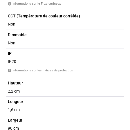
Informations sur le Flux lumineux
i
CCT (Température de couleur corrélée)
Non
Dimmable
Non
IP
IP20
Informations sur les Indices de protection
i
Hauteur
2,2 cm
Longeur
1,6 cm
Largeur
90 cm