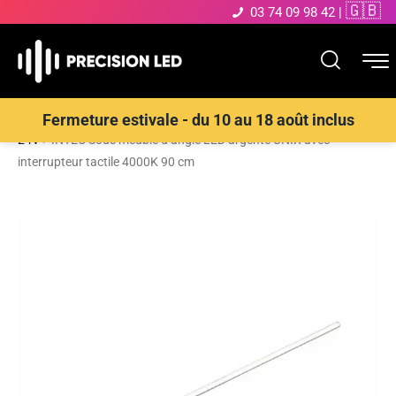
🇬🇧
03 74 09 98 42
|
Accueil
>
Boutique
>
Ruban LED et Bande LED
>
Bande LED 12V et
Fermeture estivale - du 10 au 18 août inclus
24V
>
INTEC Sous meuble d’angle LED argenté UNIX avec
interrupteur tactile 4000K 90 cm