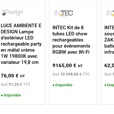
LUCE AMBIENTE E
INTEC Kit de 8
INTE
DESIGN Lampe
tubes LED show
sou
d’extérieur LED
rechargeables
ZAK 
rechargeable party
pour événements
batt
en métal crème
RGBW avec Wi-Fi
infr
1W 19800K avec
variateur 19,8 cm
9165,00
€
62,
HT
Soit
10 998,00 €
TTC
Soit
76,00
€
HT
Soit
91,20 €
TTC
●
Disponible
●
Disp
●
Disponible