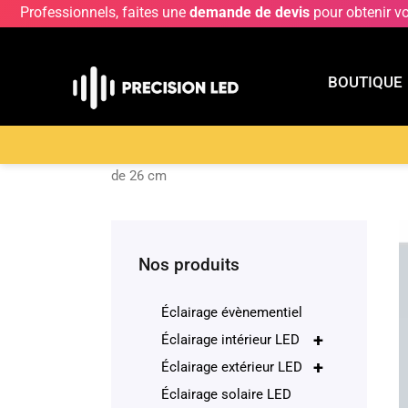
Professionnels, faites une
demande de devis
pour obtenir v
BOUTIQUE
BOUTIQU
Accueil
>
Boutique
>
Éclairage décoratif
>
Lampe
de 26 cm
Nos produits
Éclairage évènementiel
+
Éclairage intérieur LED
+
Éclairage extérieur LED
Éclairage solaire LED