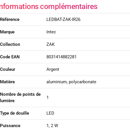
Informations complémentaires
Référence
LEDBAT-ZAK-IR26
Marque
Intec
Collection
ZAK
Code EAN
8031414882281
Couleur
Argent
Matière
aluminium, polycarbonate
Nombre de points de
1
lumière
Type de douille
LED
Puissance
1, 2 W