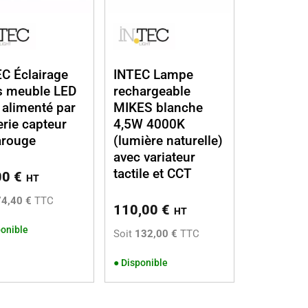
C Éclairage
INTEC Lampe
s meuble LED
rechargeable
alimenté par
MIKES blanche
erie capteur
4,5W 4000K
arouge
(lumière naturelle)
avec variateur
tactile et CCT
00
€
HT
74,40 €
TTC
110,00
€
HT
onible
Soit
132,00 €
TTC
●
Disponible