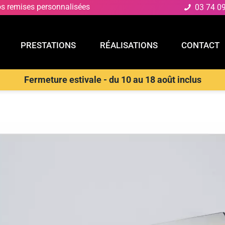
os remises personnalisées
03 74 0
PRESTATIONS
RÉALISATIONS
CONTACT
Fermeture estivale - du 10 au 18 août inclus
E
PRESTATIONS
RÉALISATIONS
CONTACT
s rechargeables
>
INTEC Sous meuble LED ZAK à intensité variable,