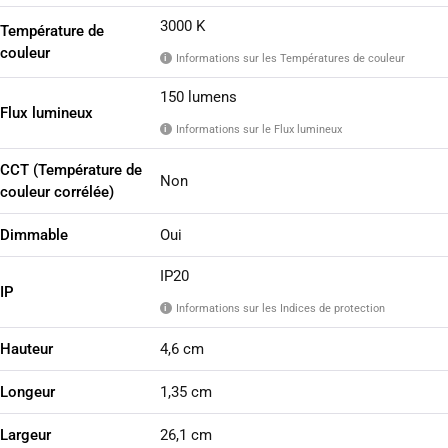
3000 K
Température de
couleur
Informations sur les Températures de couleur
i
150 lumens
Flux lumineux
Informations sur le Flux lumineux
i
CCT (Température de
Non
couleur corrélée)
Dimmable
Oui
IP20
IP
Informations sur les Indices de protection
i
Hauteur
4,6 cm
Longeur
1,35 cm
Largeur
26,1 cm