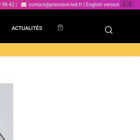
🇬🇧
9 98 42
|
contact@precision-led.fr
|
English version
ACTUALITÉS
ACTUALITÉS
 alimenté par batterie, avec capteur infrarouge