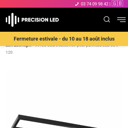
🇬🇧
03 74 09 98 42
|
Accueil
>
Boutique
>
ECLAIRAGE INTERIEUR LED
>
Dalle LED et
Fermeture estivale - du 10 au 18 août inclus
slim downlight
>
INTEC Cadre saillie noir pour panneau LED 30 x
120