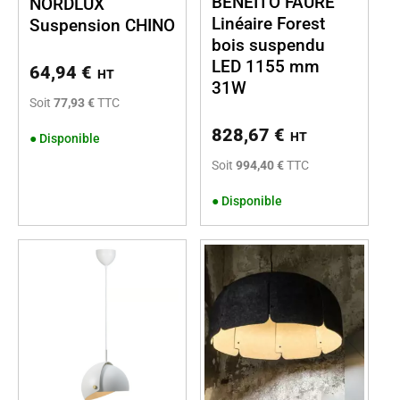
BENEITO FAURE
NORDLUX
Linéaire Forest
Suspension CHINO
bois suspendu
LED 1155 mm
64,94
€
HT
31W
Soit
77,93 €
TTC
828,67
€
HT
●
Disponible
Soit
994,40 €
TTC
●
Disponible