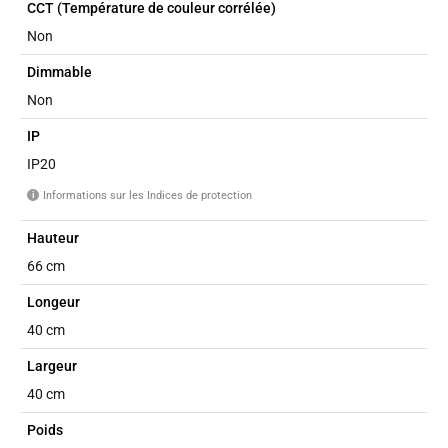
CCT (Température de couleur corrélée)
Non
Dimmable
Non
IP
IP20
Informations sur les Indices de protection
i
Hauteur
66 cm
Longeur
40 cm
Largeur
40 cm
Poids