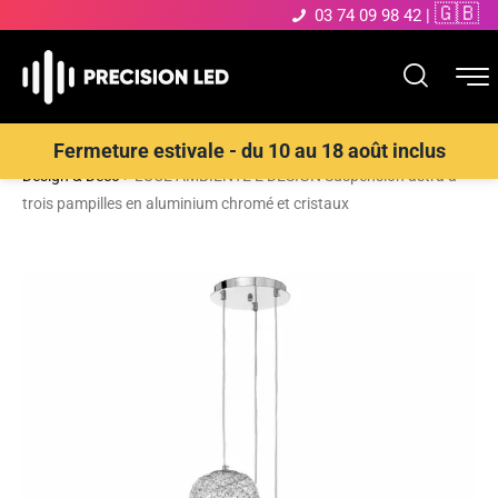
🇬🇧
03 74 09 98 42
|
Accueil
>
Boutique
>
ECLAIRAGE INTERIEUR LED
>
Suspensions
Fermeture estivale - du 10 au 18 août inclus
Design & Déco
>
LUCE AMBIENTE E DESIGN Suspension astra à
trois pampilles en aluminium chromé et cristaux