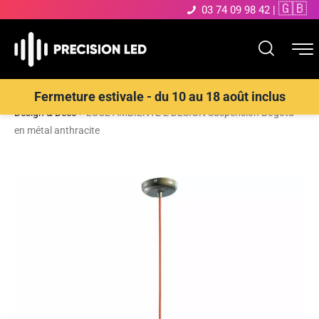
🇬🇧
03 74 09 98 42
|
Accueil
>
Boutique
>
ECLAIRAGE INTERIEUR LED
>
Suspensions
Fermeture estivale - du 10 au 18 août inclus
Design & Déco
>
LUCE AMBIENTE E DESIGN Suspension Bogota
en métal anthracite