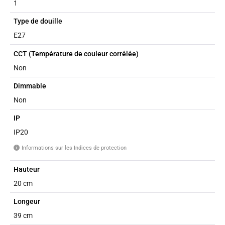
1
Type de douille
E27
CCT (Température de couleur corrélée)
Non
Dimmable
Non
IP
IP20
Informations sur les Indices de protection
i
Hauteur
20 cm
Longeur
39 cm