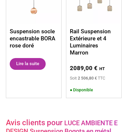
Suspension socle
Rail Suspension
encastrable BORA
Extérieure et 4
rose doré
Luminaires
Marron
Lire la suite
2089,00
€
HT
Soit
2 506,80 €
TTC
●
Disponible
Avis clients pour
LUCE AMBIENTE E
DESIGN Suspension Bogota en métal