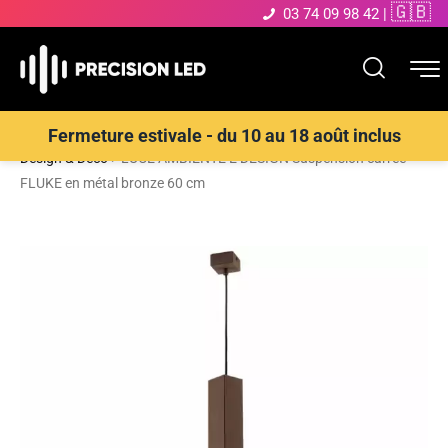
🇬🇧
03 74 09 98 42
|
Accueil
>
Boutique
>
ECLAIRAGE INTERIEUR LED
>
Suspensions
Fermeture estivale - du 10 au 18 août inclus
Design & Déco
>
LUCE AMBIENTE E DESIGN Suspension carrée
FLUKE en métal bronze 60 cm