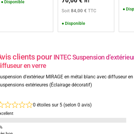
70,00
€
HT
●
Disponible
●
Disp
Soit
84,00 €
TTC
●
Disponible
Avis clients pour
INTEC Suspension d’extérieu
iffuseur en verre
uspension d'extérieur MIRAGE en métal blanc avec diffuseur en v
uspensions extérieures (Éclairage décoratif)
0 étoiles sur 5 (selon 0 avis)
xcellent
rès bon