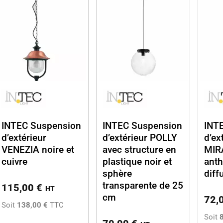
INTEC Suspension
INTEC Suspension
INT
d’extérieur
d’extérieur POLLY
d’ex
VENEZIA noire et
avec structure en
MIR
cuivre
plastique noir et
anth
sphère
diff
transparente de 25
115,00
€
HT
cm
72,
Soit
138,00 €
TTC
Soit