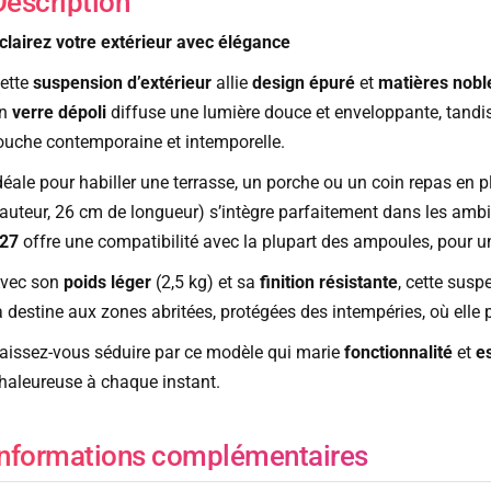
Description
clairez votre extérieur avec élégance
ette
suspension d’extérieur
allie
design épuré
et
matières nobl
en
verre dépoli
diffuse une lumière douce et enveloppante, tandis
ouche contemporaine et intemporelle.
déale pour habiller une terrasse, un porche ou un coin repas en pl
auteur, 26 cm de longueur) s’intègre parfaitement dans les amb
27
offre une compatibilité avec la plupart des ampoules, pour une
vec son
poids léger
(2,5 kg) et sa
finition résistante
, cette susp
a destine aux zones abritées, protégées des intempéries, où elle
aissez-vous séduire par ce modèle qui marie
fonctionnalité
et
e
haleureuse à chaque instant.
Informations complémentaires