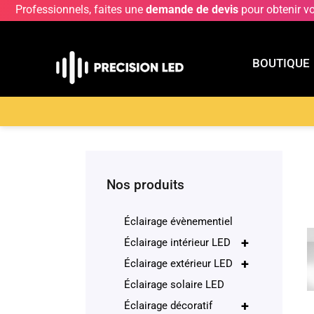
Professionnels, faites une
demande de devis
pour obtenir v
BOUTIQUE
BOUTIQU
Accueil
>
Boutique
>
Éclairage décoratif
>
Suspe
Nos produits
Éclairage évènementiel
+
Éclairage intérieur LED
+
Éclairage extérieur LED
Éclairage solaire LED
+
Éclairage décoratif