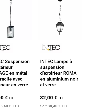
EC Suspension
INTEC Lampe à
térieur
suspension
AGE en métal
d’extérieur ROMA
racite avec
en aluminium noir
useur en verre
et verre
00
€
32,00
€
HT
HT
86,40 €
TTC
Soit
38,40 €
TTC