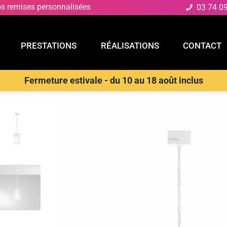
os remises personnalisées
03 74 0
PRESTATIONS
RÉALISATIONS
CONTACT
Fermeture estivale - du 10 au 18 août inclus
E
PRESTATIONS
RÉALISATIONS
CONTACT
nsions extérieures
>
INTEC Suspension d’extérieur MIRAGE en métal