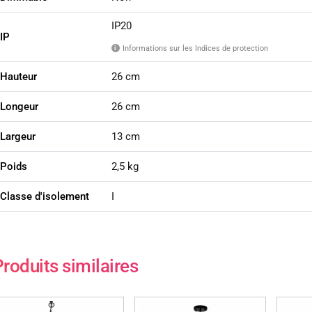
IP20
IP
Informations sur les Indices de protection
i
Hauteur
26 cm
Longeur
26 cm
Largeur
13 cm
Poids
2,5 kg
Classe d'isolement
I
roduits similaires