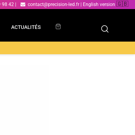
🇬🇧
9 98 42
|
contact@precision-led.fr
|
English version
ACTUALITÉS
ACTUALITÉS
 blanc avec diffuseur en verre