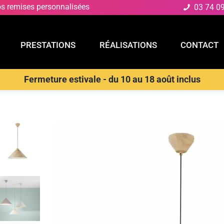
os remises personnalisées
03 74 0
PRESTATIONS
RÉALISATIONS
CONTACT
Fermeture estivale - du 10 au 18 août inclus
E
PRESTATIONS
RÉALISATIONS
CONTACT
D
>
Suspensions Design & Déco
>
LUCE AMBIENTE E DESIGN Suspen