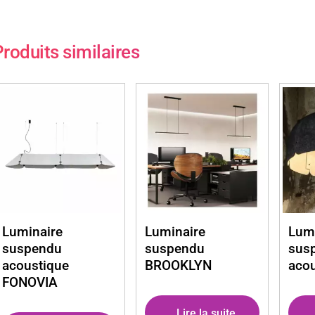
roduits similaires
Luminaire
Luminaire
Lumi
suspendu
suspendu
sus
acoustique
BROOKLYN
aco
FONOVIA
Lire la suite