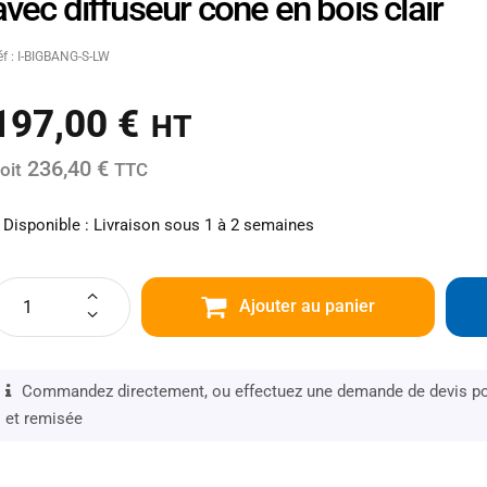
avec diffuseur cône en bois clair
éf : I-BIGBANG-S-LW
197,00
€
HT
236,40 €
oit
TTC
Disponible : Livraison sous 1 à 2 semaines
Ajouter au panier
Commandez directement, ou effectuez une demande de devis pou
et remisée