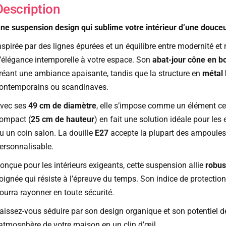
Description
ne suspension design qui sublime votre intérieur d’une douce
nspirée par des lignes épurées et un équilibre entre modernité et
’élégance intemporelle à votre espace. Son
abat-jour cône en bo
réant une ambiance apaisante, tandis que la structure en
métal 
ontemporains ou scandinaves.
vec ses
49 cm de diamètre
, elle s’impose comme un élément ce
ompact (
25 cm de hauteur
) en fait une solution idéale pour l
u un coin salon. La douille
E27
accepte la plupart des ampoules 
ersonnalisable.
onçue pour les intérieurs exigeants, cette suspension allie
robus
oignée qui résiste à l’épreuve du temps. Son indice de protectio
ourra rayonner en toute sécurité.
aissez-vous séduire par son design organique et son potentiel d
’atmosphère de votre maison en un clin d’œil.