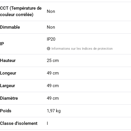
CCT (Température de
Non
couleur corrélée)
Dimmable
Non
IP20
IP
Informations sur les Indices de protection
i
Hauteur
25 cm
Longeur
49 cm
Largeur
49 cm
Diamètre
49 cm
Poids
1,97 kg
Classe d'isolement
I