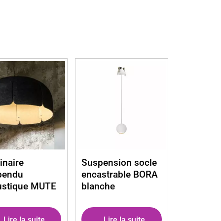
naire
Suspension socle
pendu
encastrable BORA
ustique MUTE
blanche
Lire la suite
Lire la suite