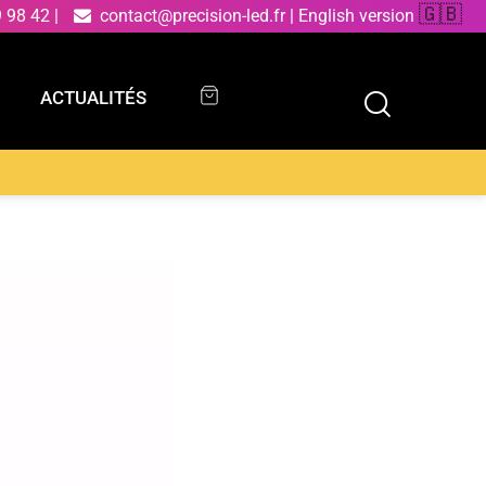
🇬🇧
9 98 42
|
contact@precision-led.fr
|
English version
ACTUALITÉS
ACTUALITÉS
sion en métal BIGBANG avec diffuseur cône