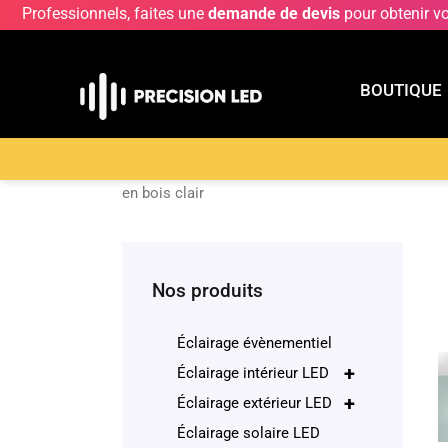
Professionnels, faites une
demande de devis
pour obtenir v
BOUTIQUE
BOUTIQU
Accueil
>
Boutique
>
ECLAIRAGE INTERIEUR LE
en bois clair
Nos produits
Éclairage évènementiel
+
Éclairage intérieur LED
+
Éclairage extérieur LED
Éclairage solaire LED