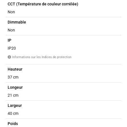
CCT (Température de couleur corrélée)
Non
Dimmable
Non
IP
IP20
Informations sur les Indices de protection
i
Hauteur
37 cm
Longeur
21 cm
Largeur
40 cm
Poids