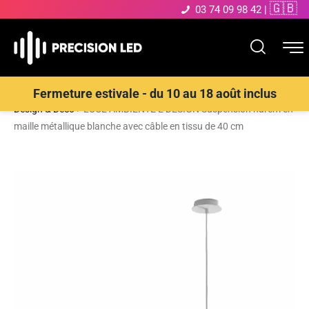
🇬🇧
03 74 09 98 42
|
Accueil
>
Boutique
>
ECLAIRAGE INTERIEUR LED
>
Suspensions
Fermeture estivale - du 10 au 18 août inclus
Design & Déco
>
LUCE AMBIENTE E DESIGN Suspension harem en
maille métallique blanche avec câble en tissu de 40 cm