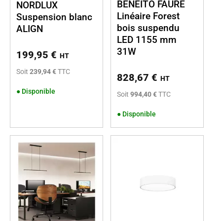
BENEITO FAURE
NORDLUX
Linéaire Forest
Suspension blanc
bois suspendu
ALIGN
LED 1155 mm
31W
199,95
€
HT
Soit
239,94 €
TTC
828,67
€
HT
●
Disponible
Soit
994,40 €
TTC
●
Disponible