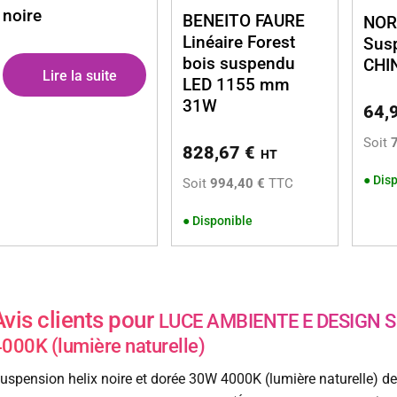
noire
BENEITO FAURE
NOR
Linéaire Forest
Sus
bois suspendu
CHI
Lire la suite
LED 1155 mm
31W
64,
Soit
828,67
€
HT
●
Disp
Soit
994,40 €
TTC
●
Disponible
Avis clients pour
LUCE AMBIENTE E DESIGN Sus
000K (lumière naturelle)
uspension helix noire et dorée 30W 4000K (lumière naturelle) d