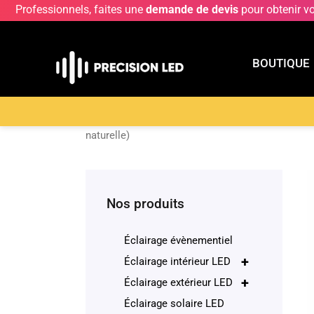
Professionnels, faites une
demande de devis
pour obtenir v
BOUTIQUE
BOUTIQU
Accueil
>
Boutique
>
ECLAIRAGE INTERIEUR LE
naturelle)
Nos produits
Éclairage évènementiel
+
Éclairage intérieur LED
+
Éclairage extérieur LED
Éclairage solaire LED