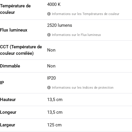
4000 K
Température de
couleur
Informations sur les Températures de couleur
i
2520 lumens
Flux lumineux
Informations sur le Flux lumineux
i
CCT (Température de
Non
couleur corrélée)
Dimmable
Non
IP20
IP
Informations sur les Indices de protection
i
Hauteur
13,5 cm
Longeur
13,5 cm
Largeur
125 cm