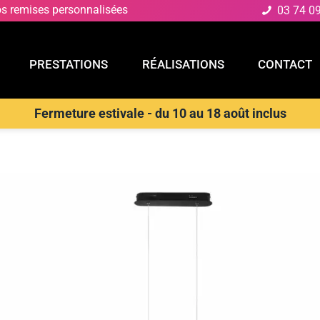
os remises personnalisées
03 74 0
PRESTATIONS
RÉALISATIONS
CONTACT
Fermeture estivale - du 10 au 18 août inclus
E
PRESTATIONS
RÉALISATIONS
CONTACT
D
>
Suspensions Design & Déco
>
LUCE AMBIENTE E DESIGN Suspens