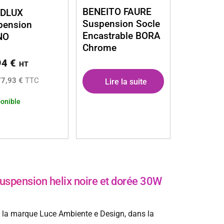
BENEITO FAURE
DLUX
Suspension Socle
pension
Encastrable BORA
NO
Chrome
94
€
HT
77,93 €
TTC
Lire la suite
onible
pension helix noire et dorée 30W
e la marque Luce Ambiente e Design, dans la