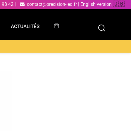
🇬🇧
9 98 42
|
contact@precision-led.fr
|
English version
ACTUALITÉS
ACTUALITÉS
ion helix noire et dorée 30W 4000K (lumière