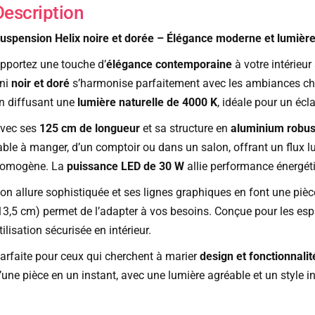
Description
uspension Helix noire et dorée – Élégance moderne et lumièr
pportez une touche d’
élégance contemporaine
à votre intérieu
ini
noir et doré
s’harmonise parfaitement avec les ambiances ch
n diffusant une
lumière naturelle de 4000 K
, idéale pour un écl
vec ses
125 cm de longueur
et sa structure en
aluminium robus
able à manger, d’un comptoir ou dans un salon, offrant un flux 
omogène. La
puissance LED de 30 W
allie performance énergétiq
on allure sophistiquée et ses lignes graphiques en font une piè
13,5 cm) permet de l’adapter à vos besoins. Conçue pour les esp
tilisation sécurisée en intérieur.
arfaite pour ceux qui cherchent à marier
design et fonctionnalit
’une pièce en un instant, avec une lumière agréable et un style i