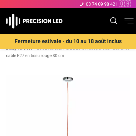
🇬🇧
03 74 09 98 42
|
Accueil
>
Boutique
>
ECLAIRAGE INTERIEUR LED
>
Suspensions
Fermeture estivale - du 10 au 18 août inclus
Design & Déco
>
LUCE AMBIENTE E DESIGN Suspension Idea avec
câble E27 en tissu rouge 80 cm