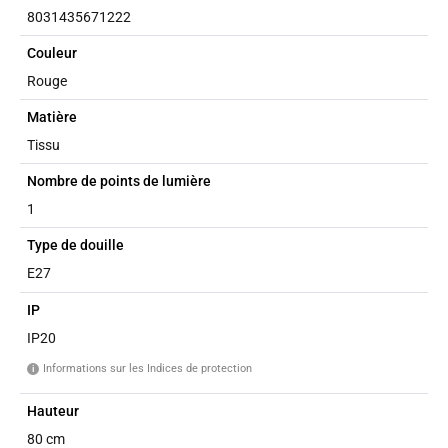
8031435671222
Couleur
Rouge
Matière
Tissu
Nombre de points de lumière
1
Type de douille
E27
IP
IP20
Informations sur les Indices de protection
i
Hauteur
80 cm