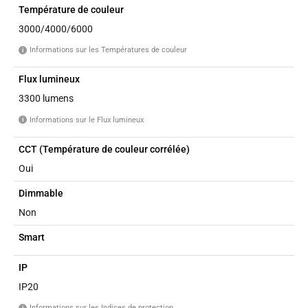
Température de couleur
3000/4000/6000
Informations sur les Températures de couleur
i
Flux lumineux
3300 lumens
Informations sur le Flux lumineux
i
CCT (Température de couleur corrélée)
Oui
Dimmable
Non
Smart
IP
IP20
Informations sur les Indices de protection
i