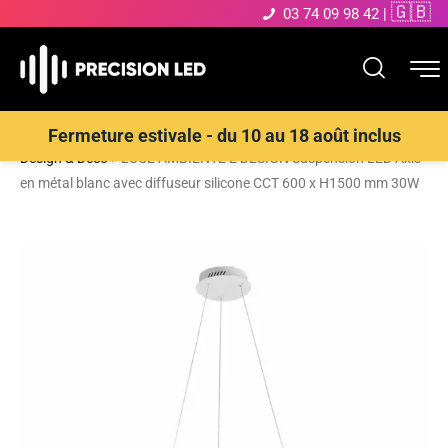
🇬🇧
03 74 09 98 42
|
Accueil
>
Boutique
>
ECLAIRAGE INTERIEUR LED
>
Suspensions
Fermeture estivale - du 10 au 18 août inclus
Design & Déco
>
LUCE AMBIENTE E DESIGN Suspension LED Axis
en métal blanc avec diffuseur silicone CCT 600 x H1500 mm 30W