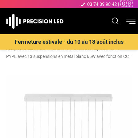
🇬🇧
03 74 09 98 42
|
Accueil
>
Boutique
>
ECLAIRAGE INTERIEUR LED
>
Suspensions
Fermeture estivale - du 10 au 18 août inclus
Design & Déco
>
LUCE AMBIENTE E DESIGN Suspension LED
PYPE avec 13 suspensions en métal blanc 65W avec fonction CCT