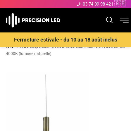
🇬🇧
03 74 09 98 42
|
Accueil
>
Boutique
>
ECLAIRAGE INTERIEUR LED
>
Spot LED sur
Fermeture estivale - du 10 au 18 août inclus
rails
>
INTEC Suspension Oboe bronze aluminium 3,5 W 280 lumen
4000K (lumière naturelle)