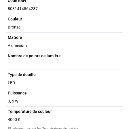
Code EAN
8031414864287
Couleur
Bronze
Matière
Aluminium
Nombre de points de lumière
1
Type de douille
LED
Puissance
3, 5 W
Température de couleur
4000 K
Informations sur les Températures de couleur
i