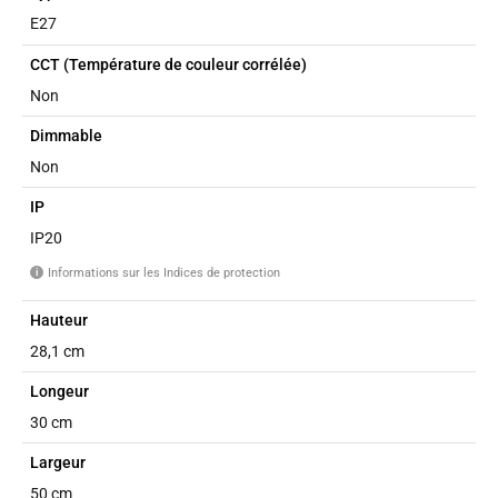
E27
CCT (Température de couleur corrélée)
Non
Dimmable
Non
IP
IP20
Informations sur les Indices de protection
i
Hauteur
28,1 cm
Longeur
30 cm
Largeur
50 cm