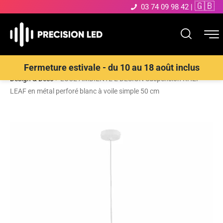
🇬🇧
03 74 09 98 42
|
Accueil
>
Boutique
>
ECLAIRAGE INTERIEUR LED
>
Suspensions
Fermeture estivale - du 10 au 18 août inclus
Design & Déco
>
LUCE AMBIENTE E DESIGN Suspension RHEI-
LEAF en métal perforé blanc à voile simple 50 cm