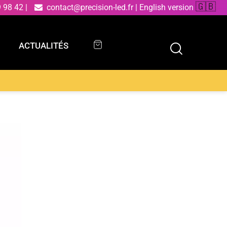
🇬🇧
9 98 42
|
contact@precision-led.fr
|
English version
ACTUALITÉS
ACTUALITÉS
ion rope beige en chanvre et métal 1xE27 150