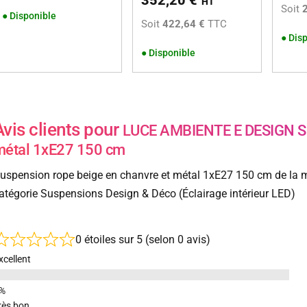
352,20
€
HT
Soit
●
Disponible
Soit
422,64 €
TTC
●
Disp
●
Disponible
Avis clients pour
LUCE AMBIENTE E DESIGN Sus
métal 1xE27 150 cm
uspension rope beige en chanvre et métal 1xE27 150 cm de la 
atégorie Suspensions Design & Déco (Éclairage intérieur LED)
0 étoiles sur 5 (selon 0 avis)
xcellent
rès bon