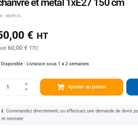
chanvre et métal 1xE27 150 cm
éf : I-ROPE-S1
50,00
€
HT
60,00 €
oit
TTC
Disponible : Livraison sous 1 à 2 semaines
Ajouter au panier
Commandez directement, ou effectuez une demande de devis pou
et remisée