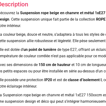
Description
écouvrez la
Suspension rope beige en chanvre et métal 1xE2
esign
. Cette suspension unique fait partie de la collection
ROPE
otre intérieur.
a couleur beige, douce et neutre, s’adaptera à tous les styles d
ette suspension allie robustesse et légèreté. Elle pèse seulement 0
lle est dotée d’
un point de lumière
de type E27, offrant un éclair
empérature de couleur corrélée n’est pas applicable pour ce modè
vec ses dimensions de
150 cm de hauteur
et 10 cm de longueur 
es petits espaces ou pour être installée en série au-dessus d’un 
lle possède une protection
IP20
et est de
classe d’isolement I
, 
otre éclairage intérieur.
a Suspension rope beige en chanvre et métal 1xE27 150xxcm est
ne suspension design et déco qui peut s’intégrer harmonieusem