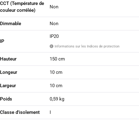
CCT (Température de
Non
couleur corrélée)
Dimmable
Non
IP20
IP
Informations sur les Indices de protection
i
Hauteur
150 cm
Longeur
10 cm
Largeur
10 cm
Poids
0,59 kg
Classe d'isolement
I