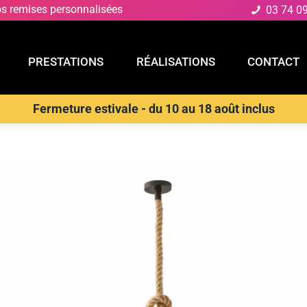
os remises personnalisées
03 74 0
PRESTATIONS
RÉALISATIONS
CONTACT
Fermeture estivale - du 10 au 18 août inclus
E
PRESTATIONS
RÉALISATIONS
CONTACT
D
>
Suspensions Design & Déco
>
LUCE AMBIENTE E DESIGN Suspens