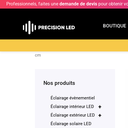
Professionnels, faites une
demande de devis
pour obtenir v
BOUTIQUE
BOUTIQU
Accueil
>
Boutique
>
ECLAIRAGE INTERIEUR LE
cm
Nos produits
Éclairage évènementiel
+
Éclairage intérieur LED
+
Éclairage extérieur LED
Éclairage solaire LED