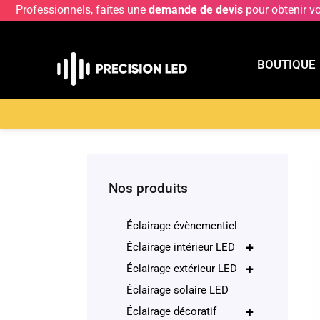
Professionnels, faites une
demande de devis
pour obtenir v
BOUTIQUE
BOUTIQU
Accueil
>
Boutique
>
Produits divers
>
Vase LED 
Nos produits
Éclairage évènementiel
+
Éclairage intérieur LED
+
Éclairage extérieur LED
Éclairage solaire LED
+
Éclairage décoratif