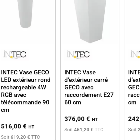
INTEC Vase GECO
INTEC Vase
INT
LED extérieur rond
d’extérieur carré
d’ex
rechargeable 4W
GECO avec
GEC
RGB avec
raccordement E27
racc
télécommande 90
60 cm
cm
cm
376,00
€
242
HT
516,00
€
HT
Soit
451,20 €
TTC
Soit
Soit
619,20 €
TTC