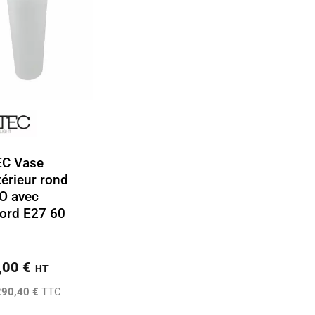
EC Vase
térieur rond
O avec
ord E27 60
,00
€
HT
290,40 €
TTC