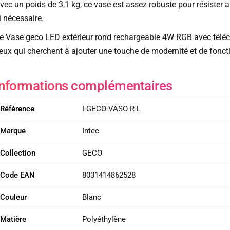
vec un poids de 3,1 kg, ce vase est assez robuste pour résister au
i nécessaire.
e Vase geco LED extérieur rond rechargeable 4W RGB avec télé
eux qui cherchent à ajouter une touche de modernité et de fonctio
Informations complémentaires
Référence
I-GECO-VASO-R-L
Marque
Intec
Collection
GECO
Code EAN
8031414862528
Couleur
Blanc
Matière
Polyéthylène