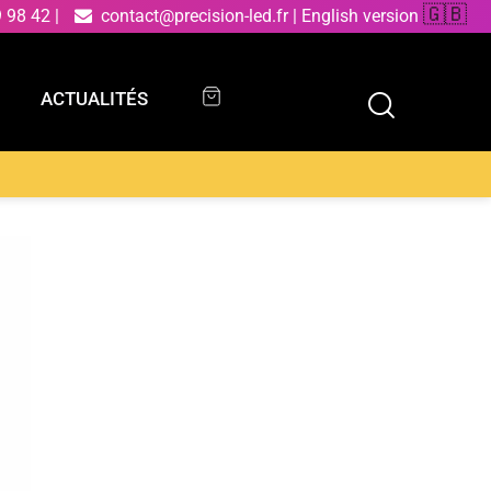
🇬🇧
9 98 42
|
contact@precision-led.fr
|
English version
ACTUALITÉS
ACTUALITÉS
le 4 W RGB avec Télécommande 60 cm