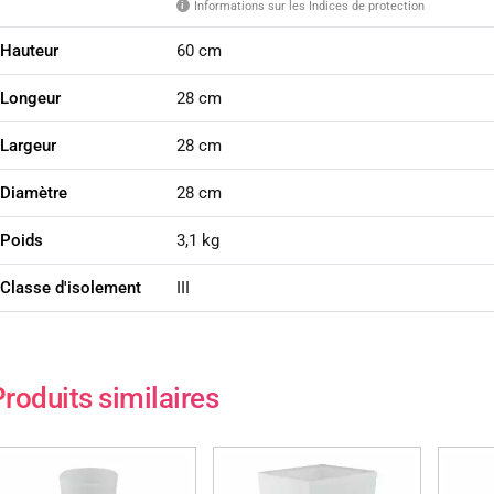
Informations sur les Indices de protection
i
Hauteur
60 cm
Longeur
28 cm
Largeur
28 cm
Diamètre
28 cm
Poids
3,1 kg
Classe d'isolement
III
roduits similaires