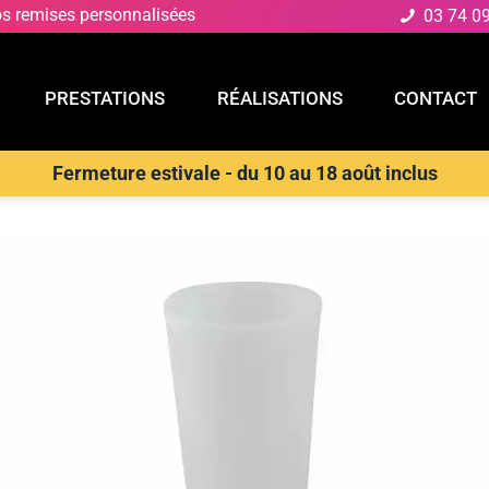
os remises personnalisées
03 74 0
PRESTATIONS
RÉALISATIONS
CONTACT
Fermeture estivale - du 10 au 18 août inclus
E
PRESTATIONS
RÉALISATIONS
CONTACT
rechargeable
>
INTEC Vase Geco LED Extérieur Rond Rechargeab