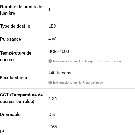
Nombre de points de
1
lumière
Type de douille
LED
Puissance
4 W
RGB+4000
Température de
couleur
Informations sur les Températures de couleur
i
240 lumens
Flux lumineux
Informations sur le Flux lumineux
i
CCT (Température de
Non
couleur corrélée)
Dimmable
Oui
IP65
IP