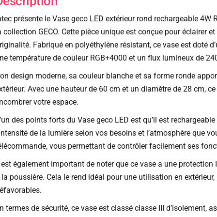
Description
ntec présente le Vase geco LED extérieur rond rechargeable 4W
a collection GECO. Cette pièce unique est conçue pour éclairer et 
riginalité. Fabriqué en polyéthylène résistant, ce vase est doté
ne température de couleur RGB+4000 et un flux lumineux de 240
on design moderne, sa couleur blanche et sa forme ronde appor
xtérieur. Avec une hauteur de 60 cm et un diamètre de 28 cm, c
ncombrer votre espace.
’un des points forts du Vase geco LED est qu’il est rechargeable
’intensité de la lumière selon vos besoins et l’atmosphère que vous
élécommande, vous permettant de contrôler facilement ses fonct
l est également important de noter que ce vase a une protection IP6
 la poussière. Cela le rend idéal pour une utilisation en extéri
éfavorables.
n termes de sécurité, ce vase est classé classe III d’isolement, as