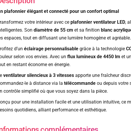
Description
n plafonnier élégant et connecté pour un confort optimal
ransformez votre intérieur avec ce
plafonnier ventilateur LED
, 
ntelligentes. Son
diamètre de 55 cm
et sa finition
blanc acryli
es espaces, tout en diffusant une lumière homogène et agréable.
rofitez d’un
éclairage personnalisable
grâce à la technologie
C
ouleur selon vos envies. Avec un
flux lumineux de 4450 lm
et u
out en restant économe en énergie.
Le
ventilateur silencieux à 3 vitesses
apporte une fraîcheur discr
ommandez-le à distance via la
télécommande
ou depuis votre 
n contrôle simplifié où que vous soyez dans la pièce.
onçu pour une installation facile et une utilisation intuitive, ce
esoins quotidiens, alliant performance et esthétique.
Informations complémentaires