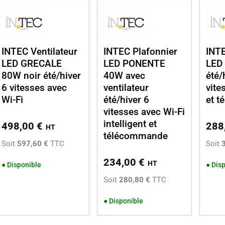
INTEC Ventilateur
INTEC Plafonnier
INTE
LED GRECALE
LED PONENTE
LED
80W noir été/hiver
40W avec
été/
6 vitesses avec
ventilateur
vite
Wi-Fi
été/hiver 6
et 
vitesses avec Wi-Fi
intelligent et
498,00
€
288
HT
télécommande
Soit
597,60 €
TTC
Soit
234,00
€
HT
●
Disponible
●
Disp
Soit
280,80 €
TTC
●
Disponible