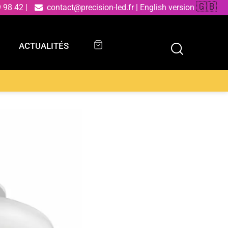
🇬🇧
9 98 42
|
contact@precision-led.fr
|
English version
ACTUALITÉS
ACTUALITÉS
 blanc 3 vitesses avec Wi-Fi et télécommande