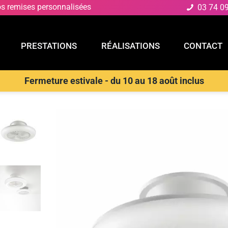
os remises personnalisées
03 74 0
PRESTATIONS
RÉALISATIONS
CONTACT
Fermeture estivale - du 10 au 18 août inclus
E
PRESTATIONS
RÉALISATIONS
CONTACT
D
>
Plafonnier avec ventilateur
>
INTEC Ventilateur LED ALISEO 40W