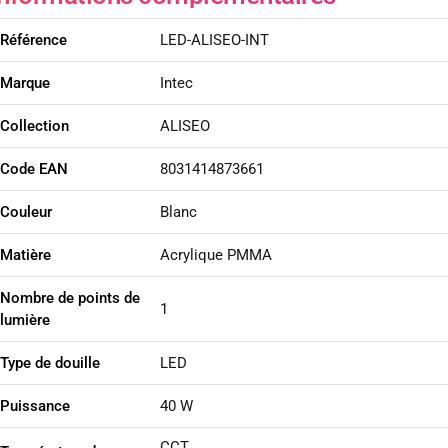
Référence
LED-ALISEO-INT
Marque
Intec
Collection
ALISEO
Code EAN
8031414873661
Couleur
Blanc
Matière
Acrylique PMMA
Nombre de points de
1
lumière
Type de douille
LED
Puissance
40 W
CCT