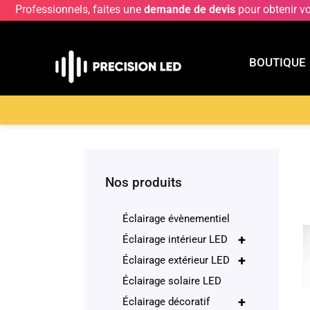
Professionnels, faites une
demande de devis
pour obtenir v
BOUTIQUE
BOUTIQU
Accueil
>
Boutique
>
ECLAIRAGE INTERIEUR LE
Nos produits
Éclairage évènementiel
+
Éclairage intérieur LED
+
Éclairage extérieur LED
Éclairage solaire LED
+
Éclairage décoratif