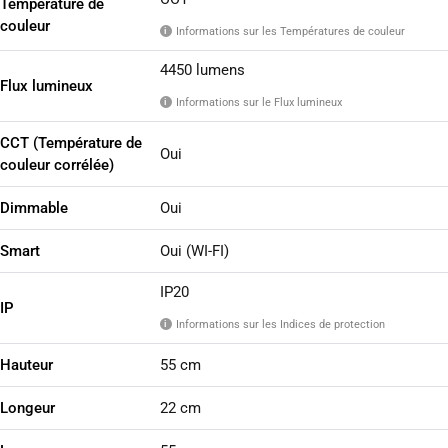
Température de
couleur
Informations sur les Températures de couleur
i
4450 lumens
Flux lumineux
Informations sur le Flux lumineux
i
CCT (Température de
Oui
couleur corrélée)
Dimmable
Oui
Smart
Oui (WI-FI)
IP20
IP
Informations sur les Indices de protection
i
Hauteur
55 cm
Longeur
22 cm