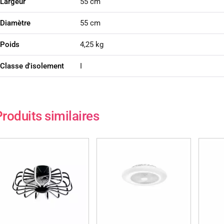
Largeur
55 cm
Diamètre
55 cm
Poids
4,25 kg
Classe d'isolement
I
roduits similaires