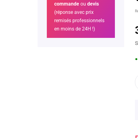
commande
ou
devis
R
(réponse avec prix
remisés professionnels
en moins de 24H !)
S
●