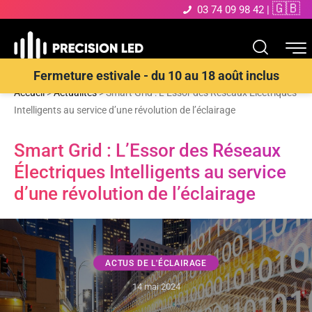
🇬🇧
03 74 09 98 42
|
Fermeture estivale - du 10 au 18 août inclus
Accueil
>
Actualités
>
Smart Grid : L’Essor des Réseaux Électriques
Intelligents au service d’une révolution de l’éclairage
Smart Grid : L’Essor des Réseaux
Électriques Intelligents au service
d’une révolution de l’éclairage
ACTUS DE L'ÉCLAIRAGE
14 mai 2024