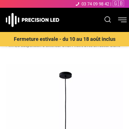
🇬🇧
03 74 09 98 42
|
Accueil
>
Boutique
>
Éclairage décoratif
>
Suspensions extérieures
Fermeture estivale - du 10 au 18 août inclus
>
INTEC Suspension d’extérieur ORBIT noire avec diffuseur blanc