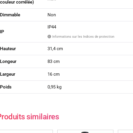
couleur corrélée)
Dimmable
Non
IP44
IP
Informations sur les Indices de protection
i
Hauteur
31,4 cm
Longeur
83 cm
Largeur
16 cm
Poids
0,95 kg
roduits similaires