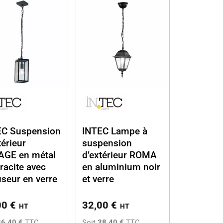
EC Suspension
INTEC Lampe à
térieur
suspension
AGE en métal
d’extérieur ROMA
racite avec
en aluminium noir
useur en verre
et verre
00
€
32,00
€
HT
HT
86,40 €
TTC
Soit
38,40 €
TTC