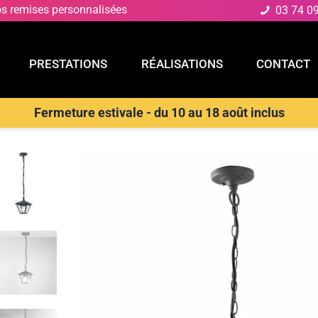
os remises personnalisées
03 74 0
PRESTATIONS
RÉALISATIONS
CONTACT
Fermeture estivale - du 10 au 18 août inclus
E
PRESTATIONS
RÉALISATIONS
CONTACT
nsions extérieures
>
INTEC Suspension d’extérieur PRISMA en alumi