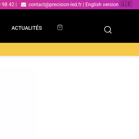
🇬🇧
9 98 42
|
contact@precision-led.fr
|
English version
ACTUALITÉS
ACTUALITÉS
nium anthracite et verre