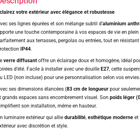
Description
clairez votre extérieur avec élégance et robustesse
vec ses lignes épurées et son mélange subtil d’
aluminium anthr
pporte une touche contemporaine à vos espaces de vie en plein a
arfaitement aux terrasses, pergolas ou entrées, tout en résistan
rotection
IP44
.
Le
verre diffusant
offre un éclairage doux et homogène, idéal po
oirées d’été. Facile à installer avec une douille
E27
, cette suspe
u LED (non incluse) pour une personnalisation selon vos envies
vec ses dimensions élancées (
83 cm de longueur
pour seuleme
t grands espaces sans encombrement visuel. Son
poids léger (
implifient son installation, même en hauteur.
n luminaire extérieur qui allie
durabilité
,
esthétique moderne
et 
xtérieur avec discrétion et style.