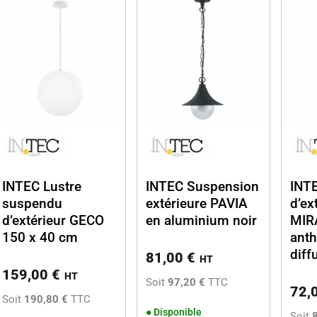
INTEC Lustre
INTEC Suspension
INT
suspendu
extérieure PAVIA
d’ex
d’extérieur GECO
en aluminium noir
MIR
150 x 40 cm
anth
diff
81,00
€
HT
159,00
€
HT
Soit
97,20 €
TTC
72,
Soit
190,80 €
TTC
●
Disponible
Soit