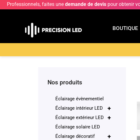
Professionnels, faites une
demande de devis
pour obtenir v
BOUTIQUE
BOUTIQU
Accueil
>
Boutique
>
Éclairage décoratif
>
Suspe
Nos produits
Éclairage évènementiel
+
Éclairage intérieur LED
+
Éclairage extérieur LED
Éclairage solaire LED
+
Éclairage décoratif