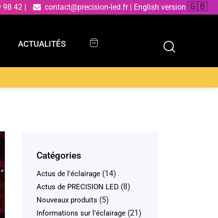
🇬🇧
9 98 42
|
contact@precision-led.fr
|
English version
ACTUALITÉS
ACTUALITÉS
Catégories
(14)
Actus de l'éclairage
(8)
Actus de PRECISION LED
(5)
Nouveaux produits
(21)
Informations sur l'éclairage