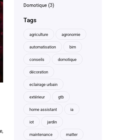
(3)
Domotique
Tags
agriculture
agronomie
automatisation
bim
conseils
domotique
décoration
eclairage urbain
extérieur
gtb
home assistant
ia
iot
jardin
e,
maintenance
matter