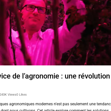
ice de l’agronomie : une révolution
024
3K
Views
0
Likes
ratiques agronomiques modernes n'est pas seulement une tendanc
dont nous cultivons. Cet article explore comment les solutions