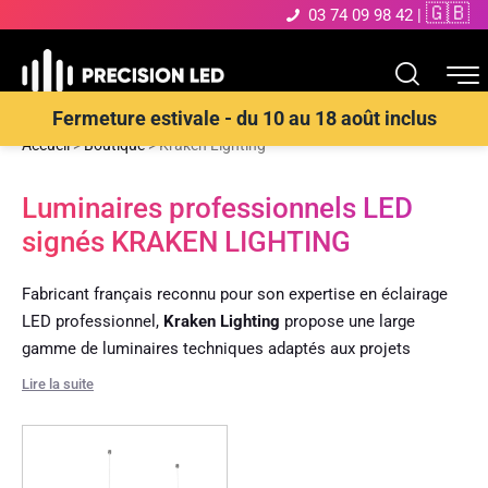
🇬🇧
03 74 09 98 42
|
Fermeture estivale - du 10 au 18 août inclus
Accueil
>
Boutique
>
Kraken Lighting
Luminaires professionnels LED
signés KRAKEN LIGHTING
Fabricant français reconnu pour son expertise en éclairage
LED professionnel,
Kraken Lighting
propose une large
gamme de luminaires techniques adaptés aux projets
architecturaux, commerciaux et industriels.
Lire la suite
Conçus et assemblés en France, les produits Kraken Lighting
se distinguent par leur qualité de finition, leur
haut
rendement lumineux et leur durabilité exemplaire
. Grâce à
une sélection rigoureuse des composants et un contrôle