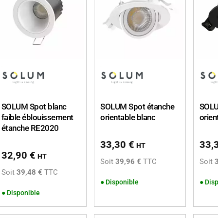
SOLUM Spot blanc
SOLUM Spot étanche
SOLU
faible éblouissement
orientable blanc
orien
étanche RE2020
33,30
€
33,
HT
32,90
€
HT
Soit
39,96 €
TTC
Soit
Soit
39,48 €
TTC
●
Disponible
●
Disp
●
Disponible