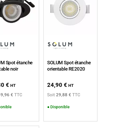
M Spot étanche
SOLUM Spot étanche
table noir
orientable RE2020
30
€
24,90
€
HT
HT
39,96 €
TTC
Soit
29,88 €
TTC
onible
●
Disponible