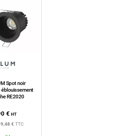
M Spot noir
e éblouissement
che RE2020
90
€
HT
39,48 €
TTC