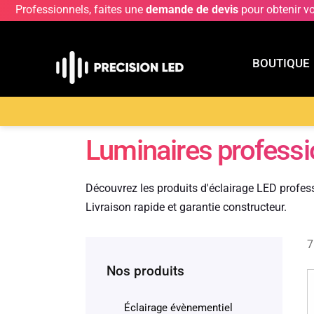
Professionnels, faites une
demande de devis
pour obtenir v
BOUTIQUE
BOUTIQU
Accueil
>
Boutique
>
SOLUM
Luminaires profess
Découvrez les produits d'éclairage LED profe
Livraison rapide et garantie constructeur.
7
Nos produits
Éclairage évènementiel