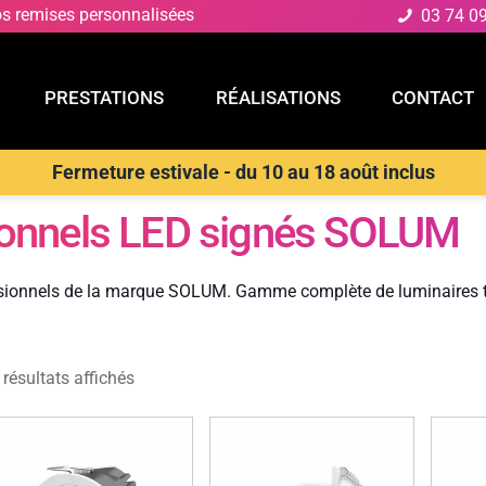
os remises personnalisées
03 74 0
PRESTATIONS
RÉALISATIONS
CONTACT
Fermeture estivale - du 10 au 18 août inclus
E
PRESTATIONS
RÉALISATIONS
CONTACT
ionnels LED signés SOLUM
ssionnels de la marque SOLUM. Gamme complète de luminaires te
 résultats affichés