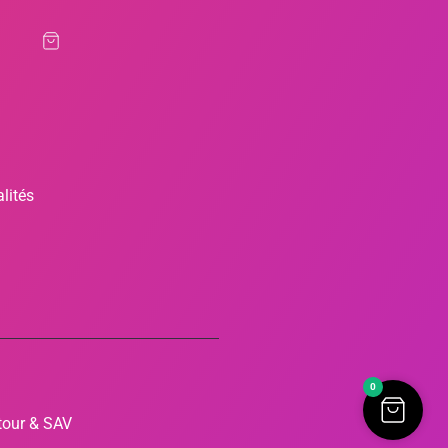
lités
0
tour & SAV