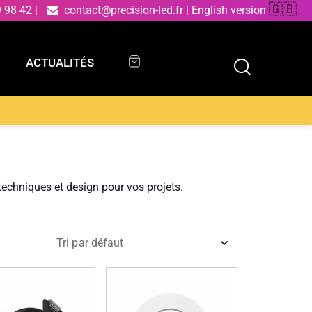
🇬🇧
9 98 42
|
contact@precision-led.fr
|
English version
ACTUALITÉS
ACTUALITÉS
chniques et design pour vos projets.