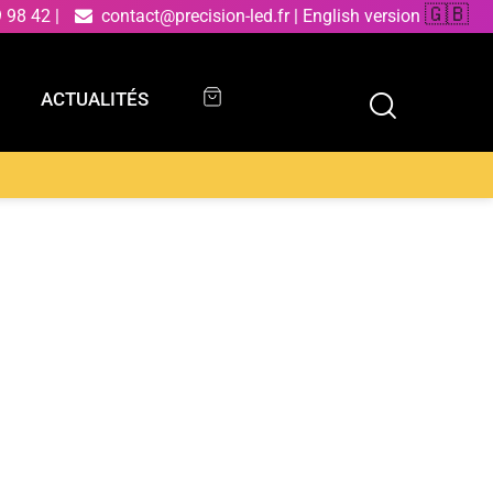
🇬🇧
9 98 42
|
contact@precision-led.fr
|
English version
ACTUALITÉS
ACTUALITÉS
âbles blancs orientables et six points lumineux