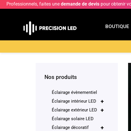
Professionnels, faites une
demande de devis
pour obtenir v
BOUTIQUE
BOUTIQU
Accueil
>
Boutique
>
ECLAIRAGE INTERIEUR LE
Nos produits
Éclairage évènementiel
+
Éclairage intérieur LED
+
Éclairage extérieur LED
Éclairage solaire LED
+
Éclairage décoratif