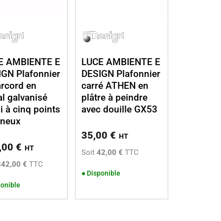
E AMBIENTE E
LUCE AMBIENTE E
GN Plafonnier
DESIGN Plafonnier
rcord en
carré ATHEN en
l galvanisé
plâtre à peindre
li à cinq points
avec douille GX53
ineux
35,00
€
HT
,00
€
HT
Soit
42,00 €
TTC
342,00 €
TTC
●
Disponible
onible