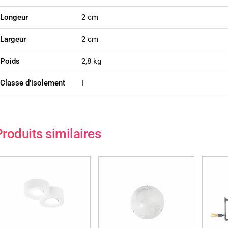
Longeur
2 cm
Largeur
2 cm
Poids
2,8 kg
Classe d'isolement
I
roduits similaires