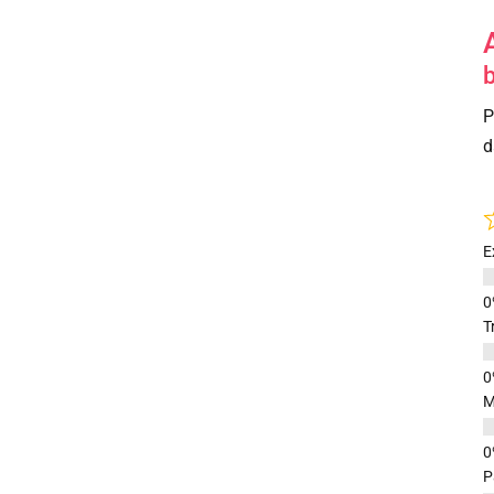
b
P
d
E
T
M
P