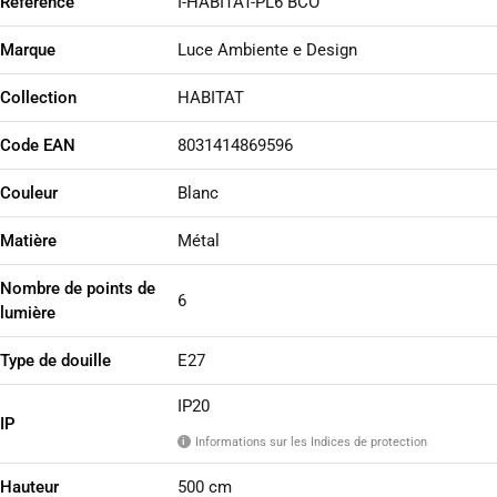
Référence
I-HABITAT-PL6 BCO
Marque
Luce Ambiente e Design
Collection
HABITAT
Code EAN
8031414869596
Couleur
Blanc
Matière
Métal
Nombre de points de
6
lumière
Type de douille
E27
IP20
IP
Informations sur les Indices de protection
i
Hauteur
500 cm