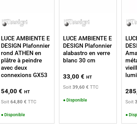
LUCE AMBIENTE E
LUCE AMBIENTE E
LUC
DESIGN Plafonnier
DESIGN Plafonnier
DESI
rond ATHEN en
alabastro en verre
Ama
plâtre à peindre
blanc 30 cm
méta
avec deux
vieil
connexions GX53
lum
33,00
€
HT
Soit
39,60 €
TTC
54,00
€
285
HT
●
Disponible
Soit
64,80 €
TTC
Soit
●
Disponible
●
Disp