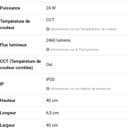
Puissance
24 W
CCT
Température de
couleur
Informations sur les Températures de couleur
i
2460 lumens
Flux lumineux
Informations sur le Flux lumineux
i
CCT (Température de
Oui
couleur corrélée)
IP20
IP
Informations sur les Indices de protection
i
Hauteur
40 cm
Longeur
6,5 cm
Largeur
40 cm