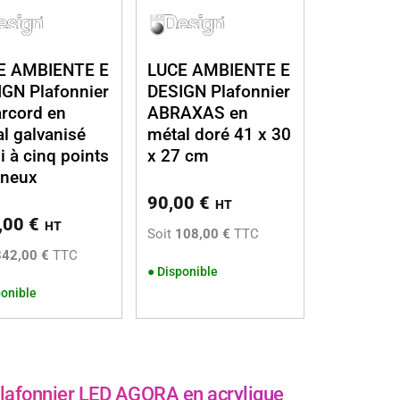
E AMBIENTE E
LUCE AMBIENTE E
GN Plafonnier
DESIGN Plafonnier
rcord en
ABRAXAS en
l galvanisé
métal doré 41 x 30
li à cinq points
x 27 cm
ineux
90,00
€
HT
,00
€
HT
Soit
108,00 €
TTC
342,00 €
TTC
●
Disponible
onible
afonnier LED AGORA en acrylique