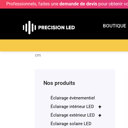
Professionnels, faites une
demande de devis
pour obtenir v
BOUTIQUE
BOUTIQU
Accueil
>
Boutique
>
ECLAIRAGE INTERIEUR LE
cm
Nos produits
Éclairage évènementiel
+
Éclairage intérieur LED
+
Éclairage extérieur LED
Éclairage solaire LED