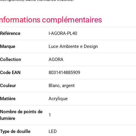
Informations complémentaires
Référence
I-AGORA-PL40
Marque
Luce Ambiente e Design
Collection
AGORA
Code EAN
8031414885909
Couleur
Blanc, argent
Matière
Acrylique
Nombre de points de
1
lumière
Type de douille
LED