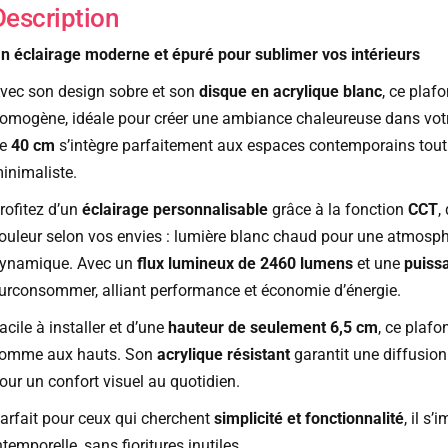
Description
n éclairage moderne et épuré pour sublimer vos intérieurs
vec son design sobre et son
disque en acrylique blanc
, ce plaf
omogène, idéale pour créer une ambiance chaleureuse dans votr
de
40 cm
s’intègre parfaitement aux espaces contemporains tout
inimaliste.
rofitez d’un
éclairage personnalisable
grâce à la fonction
CCT
,
ouleur selon vos envies : lumière blanc chaud pour une atmosph
ynamique. Avec un
flux lumineux de 2460 lumens
et une
puiss
urconsommer, alliant performance et économie d’énergie.
acile à installer et d’une
hauteur de seulement 6,5 cm
, ce plaf
omme aux hauts. Son
acrylique résistant
garantit une diffusion
our un confort visuel au quotidien.
arfait pour ceux qui cherchent
simplicité et fonctionnalité
, il s
ntemporelle, sans fioritures inutiles.