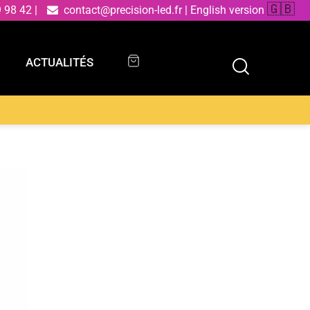
🇬🇧
9 98 42
|
contact@precision-led.fr
|
English version
ACTUALITÉS
ACTUALITÉS
 acrylique blanc 24W avec fonction CCT 40