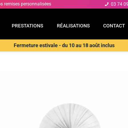
os remises personnalisées
03 74 0
PRESTATIONS
RÉALISATIONS
CONTACT
Fermeture estivale - du 10 au 18 août inclus
E
PRESTATIONS
RÉALISATIONS
CONTACT
D
>
Plafonnier
>
LUCE AMBIENTE E DESIGN Plafonnier LED AGORA en