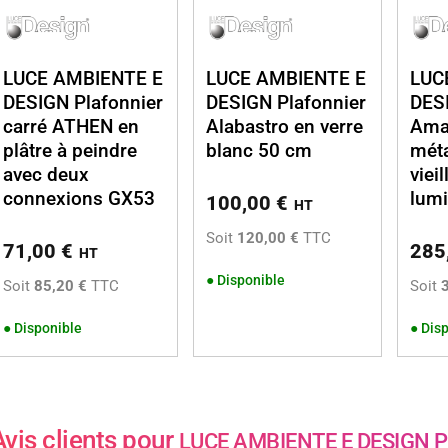
LUCE AMBIENTE E
LUCE AMBIENTE E
LUC
DESIGN Plafonnier
DESIGN Plafonnier
DESI
carré ATHEN en
Alabastro en verre
Ama
plâtre à peindre
blanc 50 cm
méta
avec deux
vieil
connexions GX53
lum
100,00
€
HT
Soit
120,00 €
TTC
71,00
€
285
HT
●
Disponible
Soit
85,20 €
TTC
Soit
●
Disponible
●
Disp
Avis clients pour
LUCE AMBIENTE E DESIGN Pl