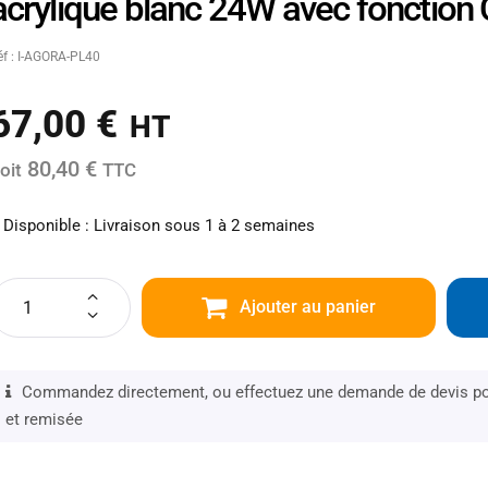
acrylique blanc 24W avec fonctio
éf : I-AGORA-PL40
67,00
€
HT
80,40 €
oit
TTC
Disponible : Livraison sous 1 à 2 semaines
Ajouter au panier
Commandez directement, ou effectuez une demande de devis pou
et remisée