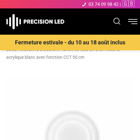
🇬🇧
03 74 09 98 42
|
Accueil
>
Boutique
>
ECLAIRAGE INTERIEUR LED
>
Plafonnier
>
Fermeture estivale - du 10 au 18 août inclus
LUCE AMBIENTE E DESIGN Plafonnier LED LIFE en métal et
acrylique blanc avec fonction CCT 50 cm